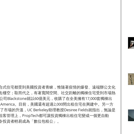
合式住宅都受到美國投資者青睞，惟隨著疫情的爆發、遠端辦公文化
去樓空；取而代之，有著寬闊空間、社交距離的獨棟住宅受到市場熱
司Blackstone就以60億美元，收購了在全美擁有17,000套獨棟出
s of America。目前，美國還有超過2,000間出租住宅在興建中。另一方
市場的升溫，UC Berkeley助理教授Desiree Fields就指出，無論是
客管理上，PropTech都可讓投資獨棟出租住宅變成一個更自動
令投資者輕易成為「數位包租公」。