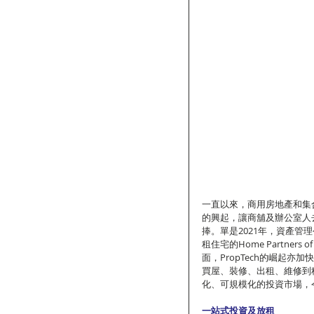
一直以來，商用房地產和集
的興起，讓商舖及辦公室人
捧。單是2021年，資產管理公
租住宅的Home Partner
面，PropTech的崛起亦加快了
買屋、裝修、出租、維修到租
化、可規模化的投資市場，
一站式投資及放租