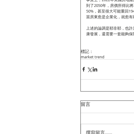
到了2050年，房價所得
50%，甚至很大可能重回1
當房東愈是企業化，就愈有
上述的論調是耶非耶，也許
康發展，還需要一套能夠保
標記：
market trend
留言
撰寫留言......