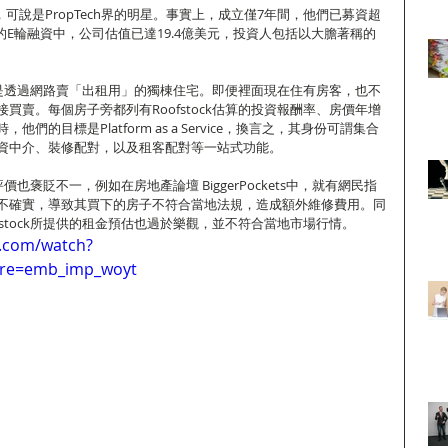
ock，可說是PropTech界的明星。事實上，成立僅7年間，他們已募資超
新的E輪融資中，公司估值已達19.4億美元，投資人包括以大膽著稱的
ock是透過網路賣「出租用」的獨棟住宅。即便裡面現在住有房客，也不
買賣。每個房子旁都列有Roofstock估算的投資報酬率、房價年增
們的目標是Platform as a Service，換言之，其身份可謂集合
資中介、裝修配對，以及租客配對等一站式功能。
的評價也褒貶不一，例如在房地產論壇 BiggerPockets中，就有網民指
不確實，導致其買下的房子不符合當地法規，造成額外維修費用。同
fstock所提供的租金預估也過於樂觀，並不符合當地市場行情。
e.com/watch?
ure=emb_imp_woyt