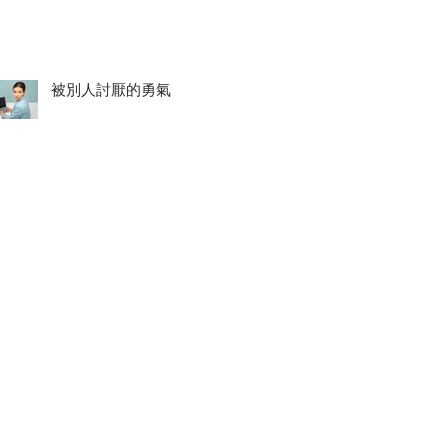
被別人討厭的勇氣