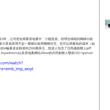
立至今只有3年，公司把在商業房地產中「小額投資」的理念移植到獨棟出租
般大眾就算買不起一整棟出租用獨棟住宅，也可以用最低的成本（如
的A輪募資金額達到2500萬美元，投資人包含了亞馬遜創辦人Jeff 
Expeditions以及房地產網站Zillow的共同創辦人暨前CEO Spencer 
e.com/watch?
ure=emb_imp_woyt