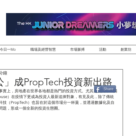
今日一Mo
職場及經營智慧
市場脈搏
活動
創業坊
 分鐘
」成PropTech投資新出路
Share
事實上，房地產在世界各地都是熱門的投資方式。尤其是美國，「獨
ily House）在疫情下更成為投資人最新追捧對象，有見及此，除了傳統
技（PropTech）也旨在於這個市場分一杯羹，並透過數據化及自
問題，形成一個全新的投資生態圈。