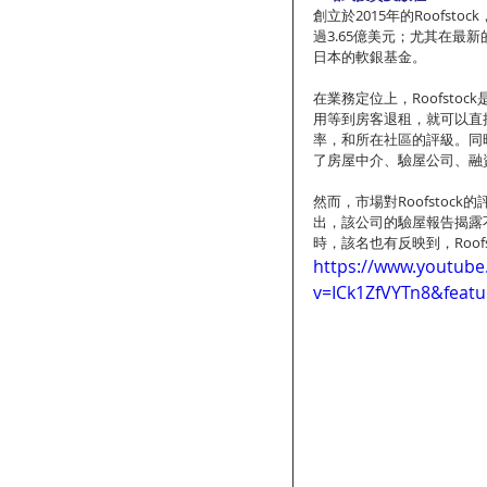
創立於2015年的Roofst
過3.65億美元；尤其在最
日本的軟銀基金。
在業務定位上，Roofst
用等到房客退租，就可以直接
率，和所在社區的評級。同時，他
了房屋中介、驗屋公司、融
然而，市場對Roofstock
出，該公司的驗屋報告揭露
時，該名也有反映到，Roo
https://www.youtub
v=ICk1ZfVYTn8&feat