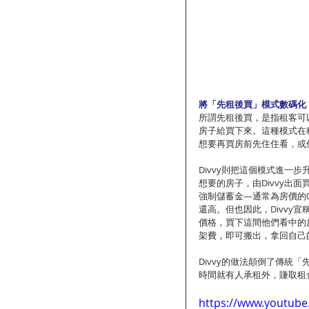
將「先租後買」模式數碼化
所謂先租後買，是指租客可
房子給買下來。這種模式在
想要再買房前先住住看，或
Divvy則把這個模式進一
想要的房子，由Divvy出
強制儲蓄金—通常為房價的0
還高。但也因此，Divvy
價格，買下這間他們看中的
架費，即可搬出，拿回自己
Divvy的做法顛倒了傳統
時間就有人承租外，賺取租
https://www.youtub