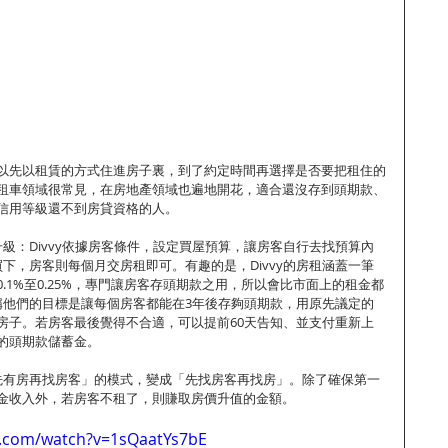
以先以租賃的方式住進房子裏，到了約定時間再選擇是否要把租住的
租車領域很常見，在房地產領域也遍地開花，適合還沒存到頭期款、
信用等級還不到房貸資格的人。
步升級：Divvy依據房客條件，設定買屋預算，讓房客自行去找預算內
面買下，房客則每個月交房租即可。有趣的是，Divvy的房租涵蓋一筆
.1%至0.25%，專門讓房客存頭期款之用，所以會比市面上的租金都
宣稱他們的目標是讓每個房客都能在3年後存夠頭期款，用原先議定的
房子。若房客最後覺得不合適，可以提前60天告知、並支付重新上
的頭期款儲蓄金。
「先有房再找房客」的模式，變成「先找房客再找房」。除了確保第一
金收入外，若房客不租了，則賺取房價升值的金額。
e.com/watch?v=1sQaatYs7bE