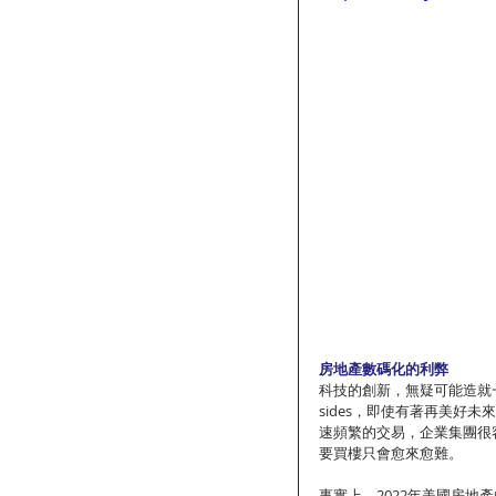
房地產數碼化的利弊
科技的創新，無疑可能造就一個新
sides，即使有著再美好
速頻繁的交易，企業集團很
要買樓只會愈來愈難。
事實上，2022年美國房地產的自住