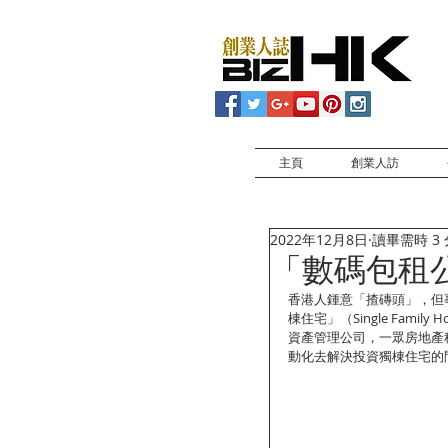
主頁
創業人訪
2022年12月8日
讀畢需時 3
「數碼包租公
香港人鍾意「揸磚頭」，但
棟住宅」（Single Fam
資產管理公司，一眾房地產科
動化去解決投資獨棟住宅的