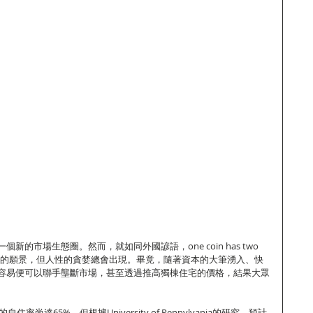
的市場生態圈。然而，就如同外國諺語，one coin has two 
未來的願景，但人性的貪婪總會出現。畢竟，隨著資本的大筆湧入、快
容易便可以聯手壟斷市場，甚至透過推高獨棟住宅的價格，結果大眾
率尚達65%。但根據University of Pennylvania的研究，預計