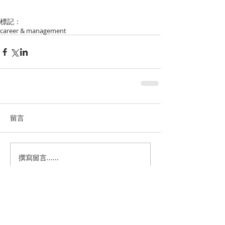
標記：
career & management
留言
撰寫留言......