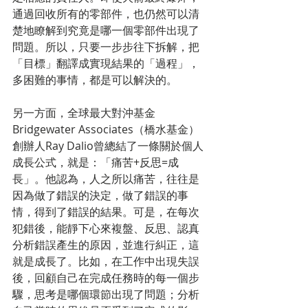
通過回收所有的零部件，也仍然可以清
楚地瞭解到究竟是哪一個零部件出現了
問題。所以，只要一步步往下拆解，把
「目標」翻譯成實現結果的「過程」，
多困難的事情，都是可以解決的。
另一方面，全球最大對沖基金
Bridgewater Associates（橋水基金）
創辦人Ray Dalio曾總結了一條關於個人
成長公式，就是：「痛苦+反思=成
長」。他認為，人之所以痛苦，往往是
因為做了錯誤的決定，做了錯誤的事
情，得到了錯誤的結果。可是，在每次
犯錯後，能靜下心來複盤、反思、認真
分析錯誤產生的原因，並進行糾正，這
就是成長了。比如，在工作中出現失誤
後，回顧自己在完成任務時的每一個步
驟，思考是哪個環節出現了問題；分析