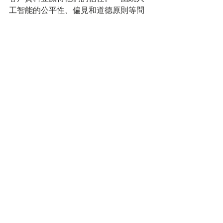
工智能的公平性、偏見和道德原則等問
題，需要在企業內加以考慮和轉化。對
企業而言，教育員工如何使用人工智能
及其對業務的重要性最為關鍵。」
標記：
market trend
留言
撰寫留言......