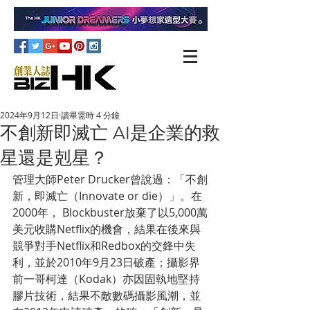
2024年9月12日
讀畢需時 4 分鐘
不創新即滅亡 AI是企業的救
星還是剋星？
管理大師Peter Drucker曾說過：「不創
新，即滅亡（Innovate or die）」。在
2000年， Blockbuster放棄了以5,000萬
美元收購Netflix的機會，結果在後來與
競爭對手Netflix和Redbox的交鋒中失
利，並於2010年9月23日破產；攝影界
前一哥柯達（Kodak）亦因固執地堅持
膠片技術，結果不敵數碼攝影風潮，並