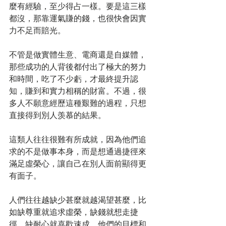
麼有經驗，至少得占一樣。要是這三樣
都沒，那靠運氣賺的錢，也很快會因實
力不足而賠光。
不管是做實體生意、電商還是自媒體，
那些成功的人背後都付出了極大的努力
和時間，吃了不少虧，才最終提升認
知，賺到和實力相稱的財富。不過，很
多人不願意經歷這種艱難的過程，只想
直接得到別人羡慕的結果。
這類人往往很難有所成就，因為他們追
求的不是做事本身，而是想通過捷徑來
滿足虛榮心，讓自己在別人面前顯得更
有面子。
人們往往越缺少甚麼就越渴望甚麼，比
如缺尊重就追求虛榮，缺錢就想走捷
徑，缺耐心就喜歡速成。他們的目標和