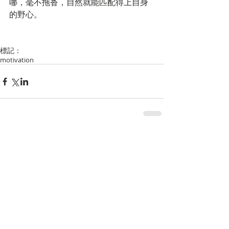
哪，毫不拖沓，自然就能匹配得上自身
的野心。
標記：
motivation
留言
撰寫留言......