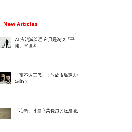
New Articles
AI 沒消滅管理 它只是淘汰「平
庸」管理者
「富不過三代」：敗於市場定人格
缺陷？
「心態」才是商業長跑的底層能力