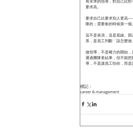
有水準的領導，對自己比對
要求高。
要求自己比要求別人更高—
隊的；需要衝的時候第一個
這不是表演，這是底線。因
系，是員工判斷「該怎麼做
做領導，不是權力的開始，
通過團隊拿結果，但不能把
導，不是讓員工怕你，而是
標記：
career & management