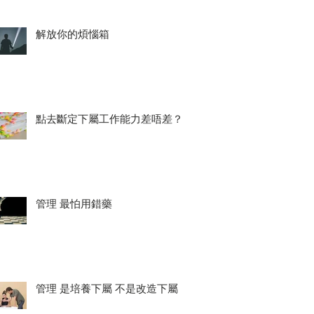
解放你的煩惱箱
點去斷定下屬工作能力差唔差？
管理 最怕用錯藥
管理 是培養下屬 不是改造下屬