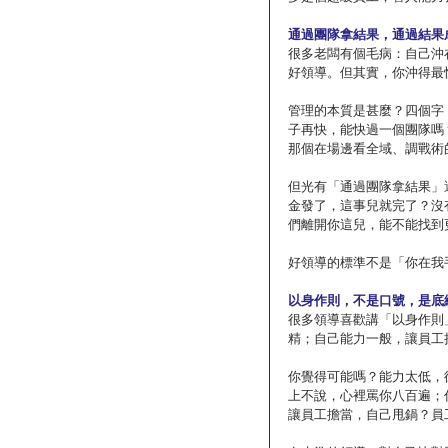
通過團隊拿結果，通過結果
很多老闆有個毛病：自己沖
好領導。但其實，你沖得最
管理的本質是甚麼？四個字
子再快，能快過一個團隊嗎
那個在場邊看全域、調戰術
但光有「通過團隊拿結果」
金發了，這事兒就完了？沒
們離開你這兒，能不能找到
好領導的標準不是「你在我
以身作則，不是口號，是底
很多領導喜歡講「以身作則
精；自己能力一般，讓員工
你覺得可能嗎？能力太低，
上不說，心裡罵你八百遍；
讓員工擔當，自己甩鍋？員