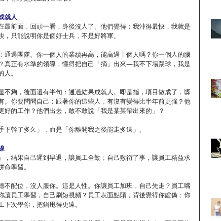
成就人
在最前面，回頭一看，身後沒人了。他們覺得：我沖得最快，我就是
快，只能說明你是個好士兵，不是好將軍。
：通過團隊。你一個人的業績再高，能高過十個人嗎？你一個人的腦
？真正有水準的領導，懂得把自己「摘」出來—我不下場踢球，我是
的人。
還不夠，後面還有半句：通過結果成就人。即是指，項目做成了，獎
有。你要問問自己：跟著你的這些人，有沒有變得比半年前更強？他
更好的工作？他們出去，敢不敢說「我是某某帶出來的」？
手下幹了多久」，而是「你離開我之後能走多遠」。
線
」，結果自己遲到早退，讓員工全勤；自己敷衍了事，讓員工精益求
拼命學習。
德不配位，沒人服你。這是人性。你讓員工加班，自己先走？員工嘴
你讓員工學習，自己刷短視頻？員工表面點頭，背後覺得你虛偽；你
工下次學你，把鍋甩得更遠。