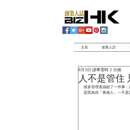
主頁
創業人訪
6月3日
讀畢需時 2 分鐘
人不是管住 
很多管理者搞錯了一件事：
是因為你「會做人」—不是