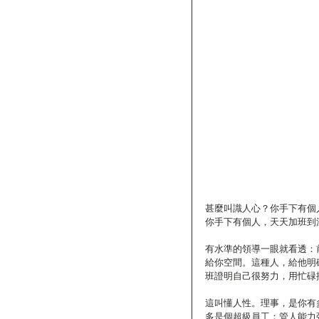
甚麼叫識人心？你手下有個
你手下有個人，天天加班到
有水準的領導一眼就看透：
給你空間。這種人，給他明確
班證明自己很努力，用忙碌
這叫懂人性。理事，是你有
多是個超級員工；管人能力