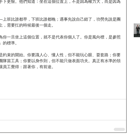
手下更狠。他們知道：坐在這個位置上，不是因為權力大，而是因為
—上班比誰都早，下班比誰都晚；遇事先說自己錯了，功勞先說是團
上，需要扛的時候最後一個走。
為你一旦坐上這個位置，就不是代表你個人了。你是風向標，是參照
」的標準。
是約束的開始。你要識人心、懂人性，但不能玩心眼、耍套路；你要
團隊當工具；你要以身作則，但不能只做表面功夫。真正有水準的領
讓員工覺得：跟著你，有前途。