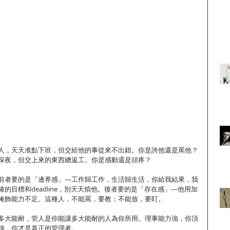
人，天天准點下班，但交給他的事從來不出錯。你是誇他還是罵他？
深夜，但交上來的東西總返工。你是感動還是頭疼？
前者要的是「邊界感」—工作歸工作，生活歸生活，你給我結果，我
的目標和deadline，別天天煩他。後者要的是「存在感」—他用加
掩飾能力不足。這種人，不能罵，要教；不能放，要盯。
多大能耐，管人是你能讓多大能耐的人為你所用。理事能力強，你頂
強，你才是真正的管理者。