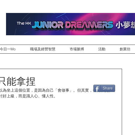
今日一Mo
職場及經營智慧
市場脈搏
活動
創業坊
只能拿捏
Share
以為坐上這個位置，是因為自己「會做事」。但其實，你能被提拔，
討好上級，而是識人心、懂人性。