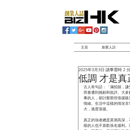
主頁
創業人訪
2025年3月3日
讀畢需時 2 
低調 才是真
古人有句話：「滿招損，謙
而會遭到挑剔和批評。大多
事的人，卻討厭那些張揚跋
情緒。生活中這樣的情況非
大，過度張揚。
真正的強者總是莫測高深，
樣的人也不喜歡張名揚利。