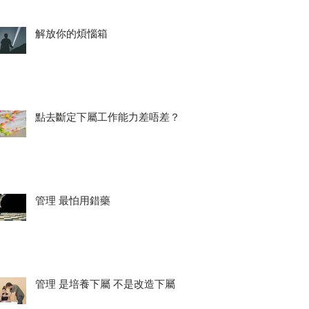
解放你的煩惱箱
點去斷定下屬工作能力差唔差？
管理 最怕用錯藥
管理 是培養下屬 不是改造下屬