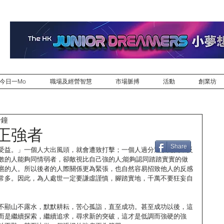
今日一Mo
職場及經營智慧
市場脈搏
活動
創業坊
分鐘
正強者
Share
受益。」一個人大出風頭，就會遭致打擊；一個人過分追求完美，反
數的人能夠同情弱者，卻敵視比自己強的人;能夠認同踏踏實實的做
扈的人。所以後者的人際關係更為緊張，也自然容易招致他人的反感
常多。因此，為人處世一定要謙虛謹慎，腳踏實地，千萬不要狂妄自
不顯山不露水，默默耕耘，苦心孤詣，直至成功。甚至成功以後，這
而是繼續探索，繼續追求，尋求新的突破，這才是低調而強硬的強