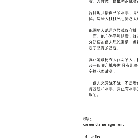
者。其實做一個低調的強者
盲目地張揚自己的本事，亮
掉。這些人往往私心雜念太
低調的人總是喜歡藏鋒守拙
一面。他心態平和踏實，鋒
分縝密的個人思維習慣，處
定了堅實的基礎。
真正能取得在大作為的人，
步一個腳印地去做;只有那
妄於花拳繡腿，
一個人究竟強不強，不是看
實基礎和本事。真正有本事
服的。
標記：
career & management