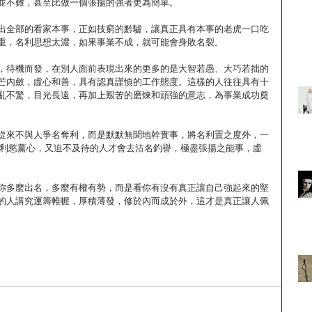
並不難，甚至比做一個張揚的強者更為簡單。
出全部的看家本事，正如技窮的黔驢，讓真正具有本事的老虎一口吃
重，名利思想太濃，如果事業不成，就可能會身敗名裂。
，待機而發，在別人面前表現出來的更多的是大智若愚、大巧若拙的
芒內斂，虛心和善，具有認真謹慎的工作態度。這樣的人往往具有十
亂不驚，目光長遠，再加上艱苦的磨煉和頑強的意志，為事業成功奠
從來不與人爭名奪利，而是默默無聞地幹實事，將名利置之度外，一
些利慾薰心，又迫不及待的人才會去沽名釣譽，極盡張揚之能事，虛
你多麼出名，多麼有權有勢，而是看你有沒有真正讓自己強起來的堅
的人講究運籌帷幄，厚積薄發，修於內而成於外，這才是真正讓人佩