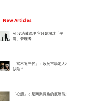
New Articles
AI 沒消滅管理 它只是淘汰「平
庸」管理者
「富不過三代」：敗於市場定人格
缺陷？
「心態」才是商業長跑的底層能力