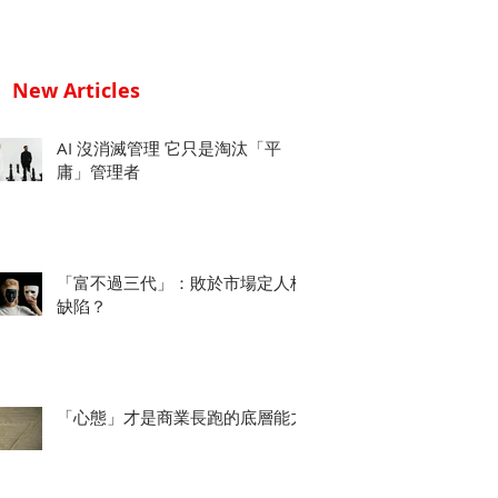
New Articles
AI 沒消滅管理 它只是淘汰「平
庸」管理者
「富不過三代」：敗於市場定人格
缺陷？
「心態」才是商業長跑的底層能力