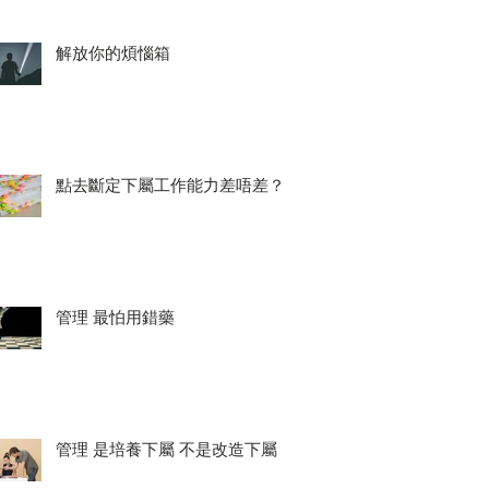
解放你的煩惱箱
點去斷定下屬工作能力差唔差？
管理 最怕用錯藥
管理 是培養下屬 不是改造下屬