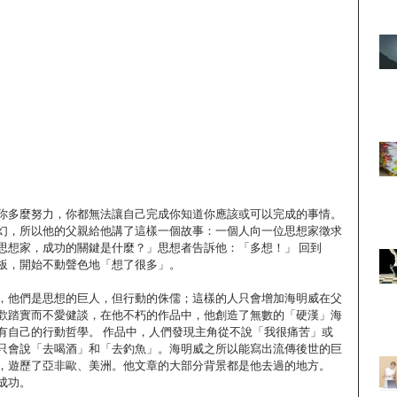
你多麼努力，你都無法讓自己完成你知道你應該或可以完成的事情。
幻，所以他的父親給他講了這樣一個故事：一個人向一位思想家徵求
思想家，成功的關鍵是什麼？」思想者告訴他：「多想！」 回到
板，開始不動聲色地「想了很多」。
，他們是思想的巨人，但行動的侏儒；這樣的人只會增加海明威在父
歡踏實而不愛健談，在他不朽的作品中，他創造了無數的「硬漢」海
有自己的行動哲學。 作品中，人們發現主角從不說「我很痛苦」或
只會說「去喝酒」和「去釣魚」。海明威之所以能寫出流傳後世的巨
，遊歷了亞非歐、美洲。他文章的大部分背景都是他去過的地方。 
成功。