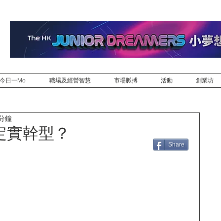
今日一Mo
職場及經營智慧
市場脈搏
活動
創業坊
 分鐘
定實幹型？
Share