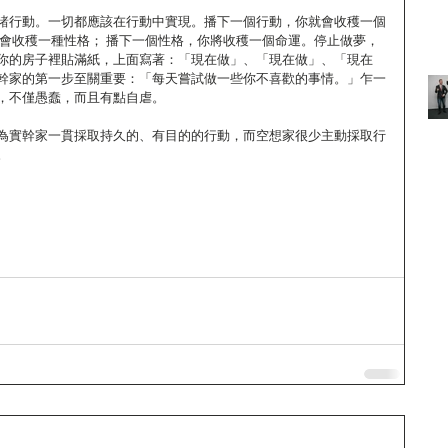
諸行動。一切都應該在行動中實現。播下一個行動，你就會收穫一個
就會收穫一種性格； 播下一個性格，你將收穫一個命運。停止做夢，
你的房子裡貼滿紙，上面寫著：「現在做」、「現在做」、「現在
幹家的第一步至關重要：「每天嘗試做一些你不喜歡的事情。」乍一
，不僅愚蠢，而且有點自虐。
為實幹家一貫採取持久的、有目的的行動，而空想家很少主動採取行
。