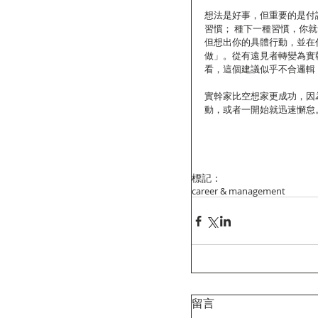
想法是好事，但重要的是付
習慣； 種下一種習慣，你
但想出你的具體行動，並在
做」。從有遠見者轉變為實
看，這個建議似乎不合邏輯
實幹家比空想家更成功，因
動，或者一開始就迅速懈怠
標記：
career & management
留言