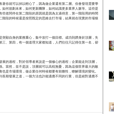
表著你就可以掉以輕心了，因為做企業還有第二層。你會發現需要學
，如何規劃未來，如何更新團隊，如何結識更多業界人脈等。這些是
有些老闆停在第二階段的原因就是因為太過得意，第一階段用的時間
二階段的時候還是按照既定的思維去打市場，結果就在現實的市場狠
是突顯自身的業務重心，集中攻打一個目標。成功則躋身於頂層，失
第三、第四，有一個道理大家都知道，人們往往只記得住第一名，卻
發展的過程，對於領導者來說是一個修心的過程；企業能走到頂層，
係。當然，並不是說，頂層就可以高枕無憂，因為這個世界最大的敵
會也是市場環境，做企業任何時候都要有前瞻性，瞭解環境的變化。
到長期發展之道，一個方法也許能適應不同的行業，但是絕對適應不