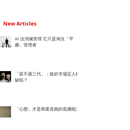
New Articles
AI 沒消滅管理 它只是淘汰「平
庸」管理者
「富不過三代」：敗於市場定人格
缺陷？
「心態」才是商業長跑的底層能力