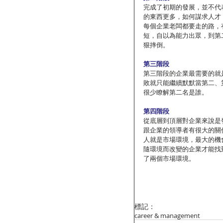
完成了初期的發展，並不代
的東西更多，如何謀求人才
每個企業老闆都要走的路，
短，自以為能力出眾，到第
狠摔倒。
第三階段
第三階段的企業最需要的就
敗就只能繼續默默當第二、
很少瞭解第二名是誰。
第四階段
從底層到頂層對企業來說是
跟企業的領導者有很大的關
人就是市場環境，最大的機
隨環境而改變的企業才能找
了兩個市場環境。
標記：
career & management