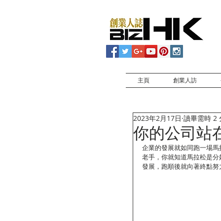
主頁
創業人訪
2023年2月17日
讀畢需時 2
你的公司站
企業的發展就如同跑一場馬
老手，你就知道馬拉松是分
發展，跑順後就向著終點努