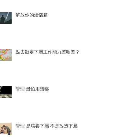
解放你的煩惱箱
點去斷定下屬工作能力差唔差？
管理 最怕用錯藥
管理 是培養下屬 不是改造下屬