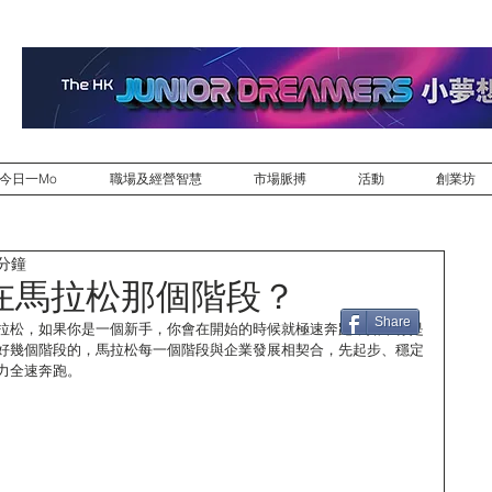
今日一Mo
職場及經營智慧
市場脈搏
活動
創業坊
 分鐘
在馬拉松那個階段？
Share
拉松，如果你是一個新手，你會在開始的時候就極速奔跑，如果你是
好幾個階段的，馬拉松每一個階段與企業發展相契合，先起步、穩定
力全速奔跑。