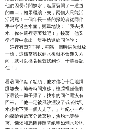
他們因長時間缺水，嘴唇裂開了一道道
的血口，如果繼續下去，兩個人只能活
活渴死！一個年長一些的探險者從同伴
手中拿過空水壺，鄭重地說：「我去找
水，你在這裡等著我吧！」接著，他又
從行囊中拿出一隻手槍遞給同伴說：
「這裡有6顆子彈，每隔一個時辰你就放
一槍，這樣當我找到水後就不會迷失方
向，就可以循著槍聲找到你。千萬要記
住！」
看著同伴點了點頭，他才信心十足地蹣
跚離去，隨著時間推移，槍膛裡僅僅剩
下最後一顆子彈了，找水的同伴還沒有
回來。「他一定被風沙湮沒了或者找到
水後撇下我一個人走了。」年紀小一些
的探險者數著分數著秒，焦灼地等待
著。饑渴和恐懼伴隨著絕望如潮水般地