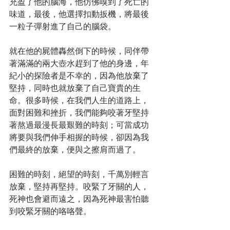
充盈了他的腦海，他仿佛嗅到了死亡的
味道，最後，他選擇扣動扳機，將最後
一粒子彈射進了自己的腦袋。
就在他的屍體轟然倒下的時候，同伴帶
著滿滿的兩大壺水趕到了他的身邊，年
紀小的探險者是不幸的，因為他放棄了
堅持，同時也就放棄了自己寶貴的生
命。很多時候，在我們人生的道路上，
面對困難和挫折，我們能夠咬著牙堅持
著熬過最漫長最艱難的時刻；可當成功
將要與我們伸手相握的時候，卻因為我
們最終的放棄，便與之擦肩而過了。
困難的時刻，絕望的時刻，千萬別輕言
放棄，堅持再堅持。咬緊了牙關的人，
死神也會避而遠之，因為死神最害怕聽
到咬緊牙關的咯咯聲。