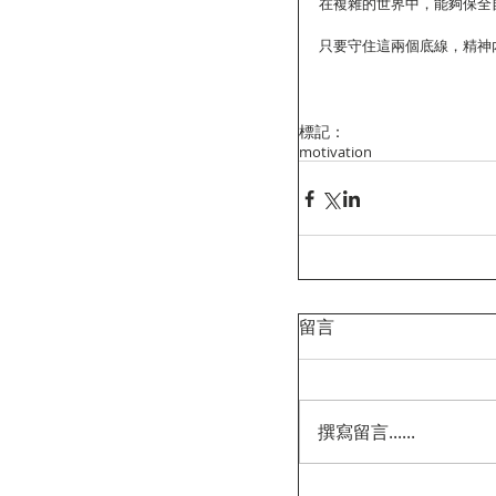
在複雜的世界中，能夠保全
只要守住這兩個底線，精神
標記：
motivation
留言
撰寫留言......