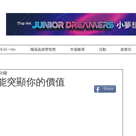
今日一Mo
職場及經營智慧
市場脈搏
活動
創業坊
 分鐘
才能突顯你的價值
Share