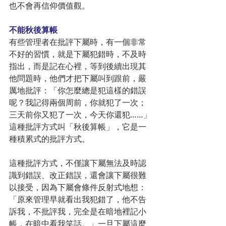
也不會再信仰價值觀。
不能秋後算帳
有些管理者在批評下屬時，有一個非常
不好的習慣，就是下屬犯錯時，不及時
指出，而是記在心裡，等到後續出現其
他問題時，他們才把下屬叫到跟前，嚴
厲地批評：「你怎麼總是犯這樣的錯誤
呢？我記得兩個周前，你就犯了一次；
三天前你又犯了一次，今天你還犯……」
這種批評方式叫「秋後算帳」，它是一
種積累式的批評方式。
這種批評方式，不僅讓下屬無法及時認
識到錯誤、改正錯誤，還會讓下屬很難
以接受，因為下屬會條件反射式地想：
「原來管理早就看出我犯錯了，他不告
訴我，不批評我，完全是在暗地裡記小
帳，在暗中看我笑話。」一旦下屬這麼