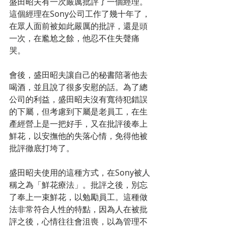
盛田昭夫有一次嚴厲批評了一個經理。
這個經理在Sony公司工作了幾十年了，
在眾人面前被如此嚴厲的批評，還是頭
一次，在尷尬之餘，他忍不住失聲痛
哭。
會後，盛田昭夫讓自己的秘書陪著他去
喝酒，並且說了很多安慰的話。為了總
公司的利益，盛田昭夫沒有寬待犯錯誤
的下屬，但考慮到下屬是老員工，在生
產經營上是一把好手，又在批評後奉上
鮮花，以安撫他的失落心情，免得他被
批評徹底打垮了。
盛田昭夫使用的這種方式，在Sony被人
稱之為「鮮花療法」。批評之後，別忘
了奉上一束鮮花，以勉勵員工。這種做
法非常符合人性的特點，因為人在被批
評之後，心情往往會沮喪，以為管理不