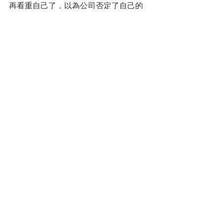
再看重自己了，以為公司否定了自己的
能力。
這個時候，恰當的安慰，就能讓批評的
消極作用被淡化，激勵作用就會得到更
大程度的彰顯。所以，批評時，一定要
傳遞這種思維： 你不是不行，你只是需
要改進；你不是不好，你只是能更好。
批評是藥，鼓勵是糖。良藥苦口，但加
點糖，更容易下嚥。
標記：
career & management