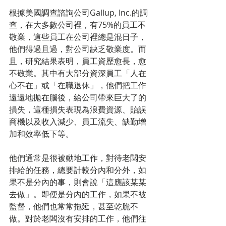
根據美國調查諮詢公司Gallup, Inc.的調
查，在大多數公司裡，有75%的員工不
敬業，這些員工在公司裡總是混日子，
他們得過且過，對公司缺乏敬業度。而
且，研究結果表明，員工資歷愈長，愈
不敬業。其中有大部分資深員工「人在
心不在」或「在職退休」，他們把工作
遠遠地拋在腦後，給公司帶來巨大了的
損失，這種損失表現為浪費資源、貽誤
商機以及收入減少、員工流失、缺勤增
加和效率低下等。
他們通常是很被動地工作，對待老闆安
排給的任務，總要計較分內和分外，如
果不是分內的事，則會說「這應該某某
去做」。即便是分內的工作，如果不被
監督，他們也常常拖延，甚至乾脆不
做。對於老闆沒有安排的工作，他們往