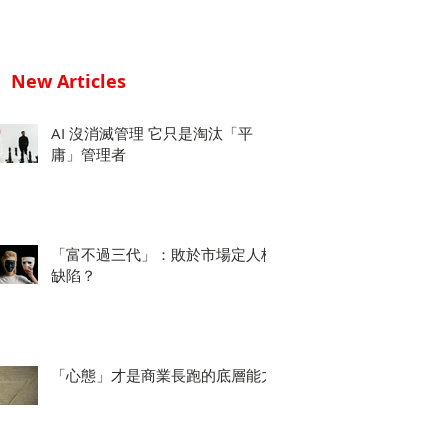
New Articles
AI 沒消滅管理 它只是淘汰「平
庸」管理者
「富不過三代」：敗於市場定人格
缺陷？
「心態」才是商業長跑的底層能力