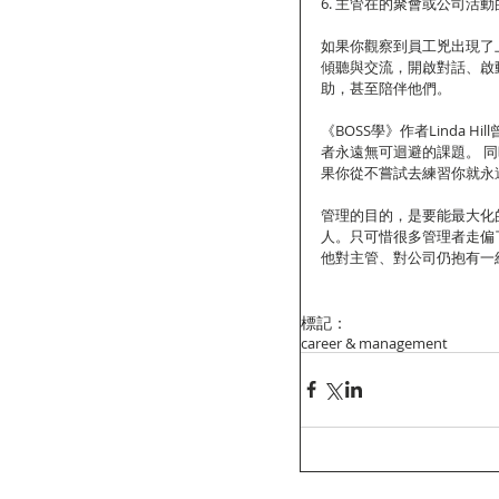
6. 主管在的聚會或公司活
如果你觀察到員工兇出現了
傾聽與交流，開啟對話、啟
助，甚至陪伴他們。
《BOSS學》作者Linda
者永遠無可迴避的課題。 
果你從不嘗試去練習你就永
管理的目的，是要能最大化
人。只可惜很多管理者走偏
他對主管、對公司仍抱有一
標記：
career & management