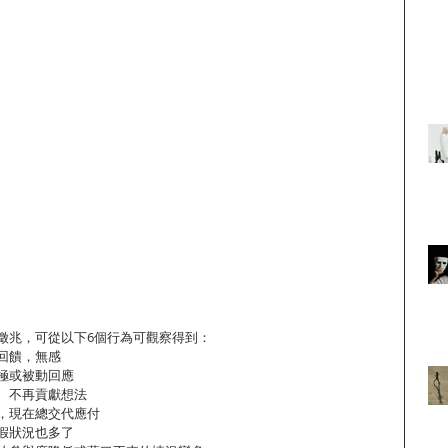
徵兆，可從以下6個行為可觀察得到：
及回饋，無感
消極或被動回應
靜、不再貢獻想法
出，現在總交代應付
請假狀況也多了