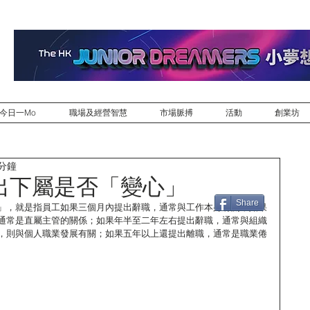
今日一Mo
職場及經營智慧
市場脈搏
活動
創業坊
 分鐘
出下屬是否「變心」
Share
」，就是指員工如果三個月內提出辭職，通常與工作本身有關；如果
通常是直屬主管的關係；如果年半至二年左右提出辭職，通常與組織
，則與個人職業發展有關；如果五年以上還提出離職，通常是職業倦