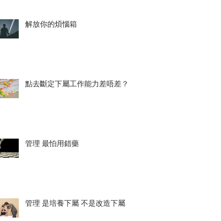
解放你的煩惱箱
點去斷定下屬工作能力差唔差？
管理 最怕用錯藥
管理 是培養下屬 不是改造下屬