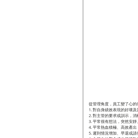
從管理角度，員工變了心的
1. 對自身績效表現的好壞
2. 對主管的要求或訓示，
3. 平常很有想法，突然安
4. 平常熱血積極、高效產
5. 遲到情況增加、早退或