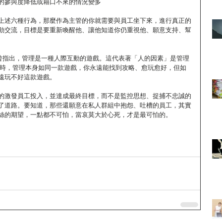
動的參與度降低或藉口不來的情況變多
上述六種行為，那麼作為主管的你就需要與員工坐下來，進行真正的
動交流，目標是要重新喚醒他、讓他知道你仍重視他、願意支持、幫
 Hill曾指出，管理是一種人際互動的遊戲。這代表著「人的因素」是管理
同時，管理本身如同一款遊戲，你永遠能找到攻略、愈玩愈好，但如
遠玩不好這款遊戲。
的激發員工投入，並達成最終目標，而不是監控思想、捉捕不忠誠的
了道路。要知道，那些還願意在私人群組中抱怨、吐槽的員工，其實
絲的期望，一點都不可怕，當哀莫大於心死，才是最可怕的。