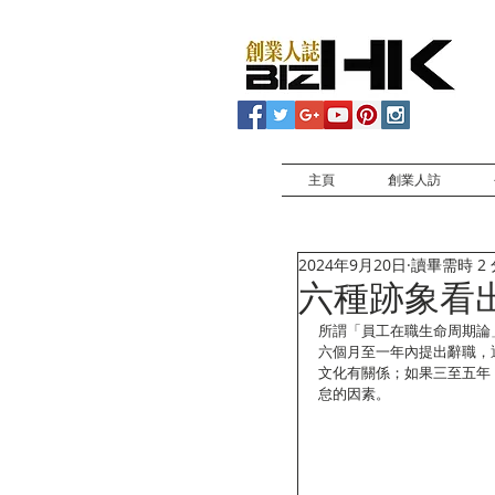
主頁
創業人訪
2024年9月20日
讀畢需時 2
六種跡象看
所謂「員工在職生命周期論
六個月至一年內提出辭職，
文化有關係；如果三至五年
怠的因素。