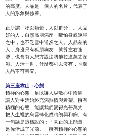
的高度。人品是一個人的名片，代表了
人的形象與修養。
正所謂「物以類聚，人以群分」。人品
好的人，自然高朋滿座，哪怕身處逆境
之中，也不乏雪中送炭之人。人品差的
人，身邊只有狐朋狗友，就算左右逢
源，也會有人想方設法將他拉進萬丈深
淵。人活一世，什麼都可以沒有，唯獨
人品不可丟棄。
第三座靠山：心態
積極的心態，足以讓人驅散心中陰霾，
讓人對生活始終充滿熱情與希望。擁有
積極的心態，能讓我們變得光芒萬丈，
把人生裡的烏雲轉化成晴朗與和煦。有
一句話是這樣說的：「真正的正能量，
是你活成了光源。「擁有積極的心態的