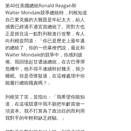
第40任美國總統Ronald Reagan和
Walter Mondale競爭總統時，列根知道
自己要克服的大難題是年紀太大，給人
感覺已經適不適宜當總統了。而對方也
正是抓住這一點對列根進行攻擊，有人
向列根提問道：「你已是歷史上最年邁
的總統了，你的一些幕僚們說，最近和
Walter Mondale的競爭中，你感到疲
倦。我回憶起甘迺迪總統，在古巴導彈
危機中，他不得不連續幹好幾天，很少
睡眠。你是否懷疑過，在這種處境中你
能履行總統職責嗎？」
列根笑了笑，並指出：「我希望你能知
道，在這場競選中我不願把年齡當做一
項資本。我不打算為了政治目的而利用
我對手的年輕和缺乏經驗。」