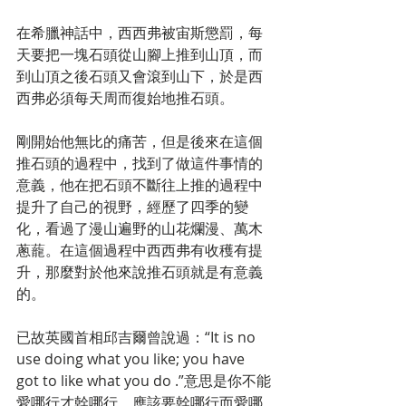
在希臘神話中，西西弗被宙斯懲罰，每
天要把一塊石頭從山腳上推到山頂，而
到山頂之後石頭又會滾到山下，於是西
西弗必須每天周而復始地推石頭。
剛開始他無比的痛苦，但是後來在這個
推石頭的過程中，找到了做這件事情的
意義，他在把石頭不斷往上推的過程中
提升了自己的視野，經歷了四季的變
化，看過了漫山遍野的山花爛漫、萬木
蔥蘢。在這個過程中西西弗有收穫有提
升，那麼對於他來說推石頭就是有意義
的。
已故英國首相邱吉爾曾說過：“It is no 
use doing what you like; you have 
got to like what you do .”意思是你不能
愛哪行才幹哪行，應該要幹哪行而愛哪