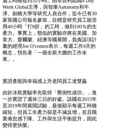
週工時縮短到32小時。由非營利組織4 Day
Week Global主導，與智庫Autonomy和牛
津、劍橋大學等研究人員合作，迄今已有30
家英國公司報名參加，目標是研究員工能否
用40小時「打8折」的工時，做到100％的生
產力。事實上，類似的實驗亦將在美國、加
拿大、愛爾蘭、紐澳等國展開，負責該項計
畫的經理Joe O'connor表示，每週工作4天的
概念，預告著「一個全新大膽的工作未
來」。
實證產能與幸福感上升老闆員工達雙贏
由於冰島實驗率先取得「壓倒性成功」，進
一步實證了週休三日的好處。該國在2015年
至2019年間展開試驗，最後顯示每週工時雖
縮短，但員工生產力卻是不減反增，並且職
業倦怠感下降、工作與生活平衡提升，因此
變得更快樂。