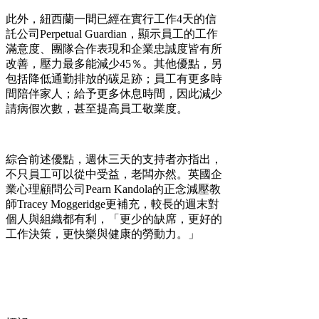
此外，紐西蘭一間已經在實行工作4天的信
託公司Perpetual Guardian，顯示員工的工作
滿意度、團隊合作表現和企業忠誠度皆有所
改善，壓力最多能減少45％。其他優點，另
包括降低通勤排放的碳足跡；員工有更多時
間陪伴家人；給予更多休息時間，因此減少
請病假次數，甚至提高員工敬業度。
綜合前述優點，週休三天的支持者亦指出，
不只員工可以從中受益，老闆亦然。英國企
業心理顧問公司Pearn Kandola的正念減壓教
師Tracey Moggeridge更補充，較長的週末對
個人與組織都有利，「更少的缺席，更好的
工作決策，更快樂與健康的勞動力。」