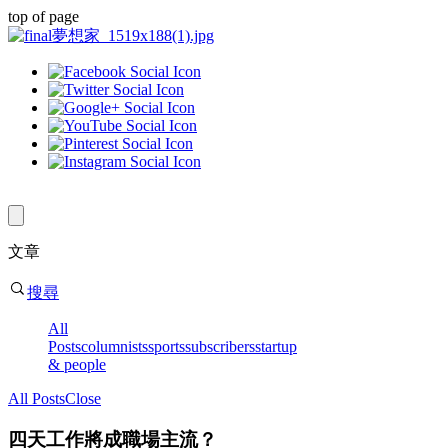
top of page
文章
搜尋
All
Posts
columnists
sports
subscribers
startup
& people
All Posts
Close
四天工作將成職場主流？