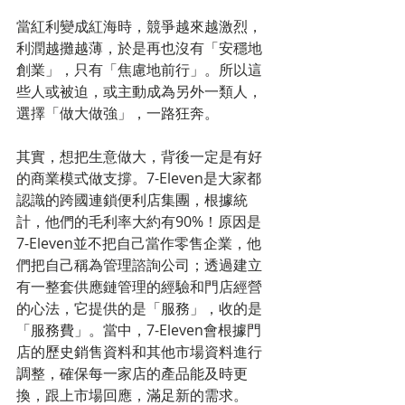
當紅利變成紅海時，競爭越來越激烈，
利潤越攤越薄，於是再也沒有「安穩地
創業」，只有「焦慮地前行」。所以這
些人或被迫，或主動成為另外一類人，
選擇「做大做強」，一路狂奔。
其實，想把生意做大，背後一定是有好
的商業模式做支撐。7-Eleven是大家都
認識的跨國連鎖便利店集團，根據統
計，他們的毛利率大約有90%！原因是
7-Eleven並不把自己當作零售企業，他
們把自己稱為管理諮詢公司；透過建立
有一整套供應鏈管理的經驗和門店經營
的心法，它提供的是「服務」，收的是
「服務費」。當中，7-Eleven會根據門
店的歷史銷售資料和其他市場資料進行
調整，確保每一家店的產品能及時更
換，跟上市場回應，滿足新的需求。