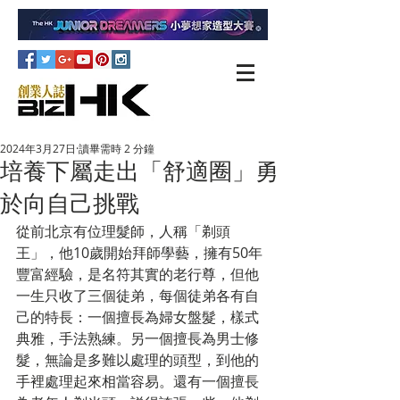
2024年3月27日
讀畢需時 2 分鐘
培養下屬走出「舒適圈」勇
於向自己挑戰
從前北京有位理髮師，人稱「剃頭
王」，他10歲開始拜師學藝，擁有50年
豐富經驗，是名符其實的老行尊，但他
一生只收了三個徒弟，每個徒弟各有自
己的特長：一個擅長為婦女盤髮，樣式
典雅，手法熟練。另一個擅長為男士修
髮，無論是多難以處理的頭型，到他的
手裡處理起來相當容易。還有一個擅長