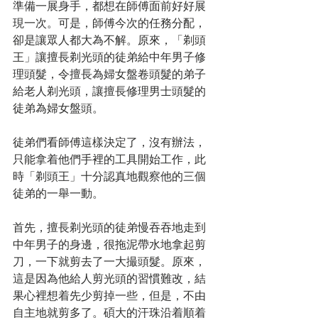
準備一展身手，都想在師傅面前好好展
現一次。可是，師傅今次的任務分配，
卻是讓眾人都大為不解。原來，「剃頭
王」讓擅長剃光頭的徒弟給中年男子修
理頭髮，令擅長為婦女盤卷頭髮的弟子
給老人剃光頭，讓擅長修理男士頭髮的
徒弟為婦女盤頭。
徒弟們看師傅這樣決定了，沒有辦法，
只能拿着他們手裡的工具開始工作，此
時「剃頭王」十分認真地觀察他的三個
徒弟的一舉一動。
首先，擅長剃光頭的徒弟慢吞吞地走到
中年男子的身邊，很拖泥帶水地拿起剪
刀，一下就剪去了一大撮頭髮。原來，
這是因為他給人剪光頭的習慣難改，結
果心裡想着先少剪掉一些，但是，不由
自主地就剪多了。碩大的汗珠沿着順着