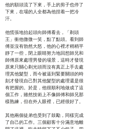
他的額頭流了下來，手上的剪子也停了
下來，在場的人全都為他捏着一把冷
汗。
他慌張地抬起頭向師傅看去，「剃頭
王」衝他微微一笑，點了點頭。看到師
傅並沒有勃然大怒，他的心裡才稍稍平
靜了一些，閉上眼睛努力地回想師兄和
師傅原來處理男發的場景，這時才發現
原來只關心剃光頭而沒有真正上手去處
理其他髮型，而今被逼到緊要關頭的時
刻才發現自己對其他髮型的處理還是很
有把握的。於是，他很順利地做成了這
個工作，雖然技術上不像師傅和師兄那
樣熟練，但在外人眼裡，已經很好了。
其他兩個徒弟也受到了鼓勵，同樣完成
了自己的工作。三個顧客十分滿意地離