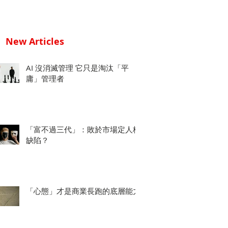
New Articles
AI 沒消滅管理 它只是淘汰「平
庸」管理者
「富不過三代」：敗於市場定人格
缺陷？
「心態」才是商業長跑的底層能力