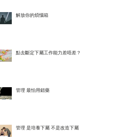
解放你的煩惱箱
點去斷定下屬工作能力差唔差？
管理 最怕用錯藥
管理 是培養下屬 不是改造下屬