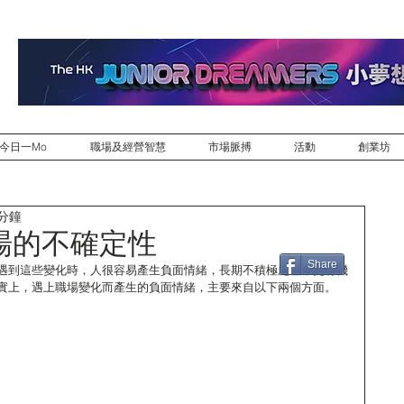
今日一Mo
職場及經營智慧
市場脈搏
活動
創業坊
 分鐘
場的不確定性
Share
遇到這些變化時，人很容易產生負面情緒，長期不積極處理，更有機
實上，遇上職場變化而產生的負面情緒，主要來自以下兩個方面。