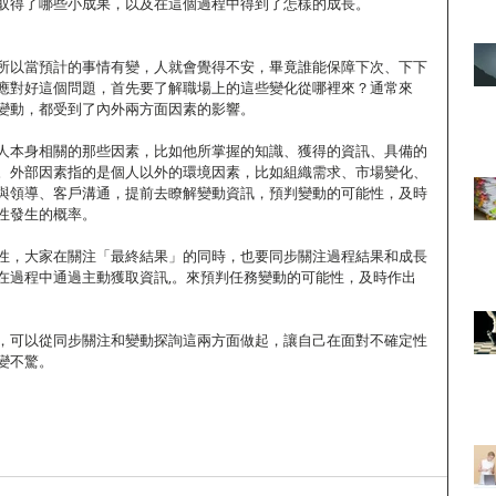
取得了哪些小成果，以及在這個過程中得到了怎樣的成長。
所以當預計的事情有變，人就會覺得不安，畢竟誰能保障下次、下下
應對好這個問題，首先要了解職場上的這些變化從哪裡來？通常來
變動，都受到了內外兩方面因素的影響。
人本身相關的那些因素，比如他所掌握的知識、獲得的資訊、具備的
。外部因素指的是個人以外的環境因素，比如組織需求、市場變化、
與領導、客戶溝通，提前去瞭解變動資訊，預判變動的可能性，及時
性發生的概率。
性，大家在關注「最終結果」的同時，也要同步關注過程結果和成長
在過程中通過主動獲取資訊,。來預判任務變動的可能性，及時作出
，可以從同步關注和變動探詢這兩方面做起，讓自己在面對不確定性
變不驚。