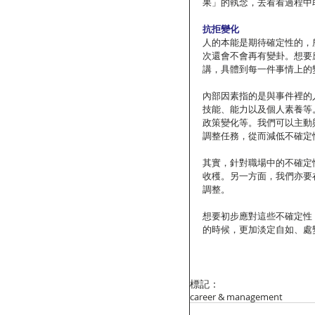
果」的執念，去看看過程中
抗拒變化
人的本能是期待確定性的，
次還會不會再有變卦。想要
講，具體到每一件事情上的
內部因素指的是與事件裡的
技能、能力以及個人素養等
政策變化等。我們可以主動
調整任務，從而減低不確定
其實，針對職場中的不確定
收穫。另一方面，我們亦要
調整。
想要初步應對這些不確定性
的時候，更加淡定自如、處
標記：
career & management