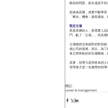
眼前的問題，卻永遠想不到
想成為高層，就要不斷學習
「曝光」機會；揚長避短，
堅定立場
愈是高層的人，愈需要人品好
鬥，亂了「立場」。而高層
立場雖然沒有絕對的對與錯
個公司的發展。所以，為了
者之間有較好的互補關係，
其實，領導力是用來為別人
管理者才是一名優秀的領導
標記：
career & management