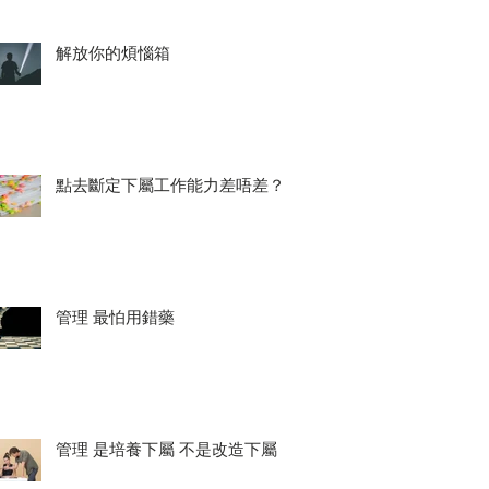
解放你的煩惱箱
點去斷定下屬工作能力差唔差？
管理 最怕用錯藥
管理 是培養下屬 不是改造下屬