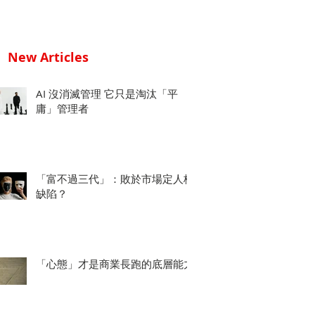
New Articles
AI 沒消滅管理 它只是淘汰「平
庸」管理者
「富不過三代」：敗於市場定人格
缺陷？
「心態」才是商業長跑的底層能力