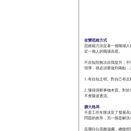
改變思維方式
思維能力決定著一個職場人
定一個人的職場高度。
不自知則無法自我提升；不
領導，就必須要做到兩點，
1. 有自知之明。對自己
2. 懂得洞察事物本質。
不會隨波逐流。
擴大格局
不是工作年限決定了發展高
問題的效率，另一個是解決
高層往往高瞻遠矚，總能想