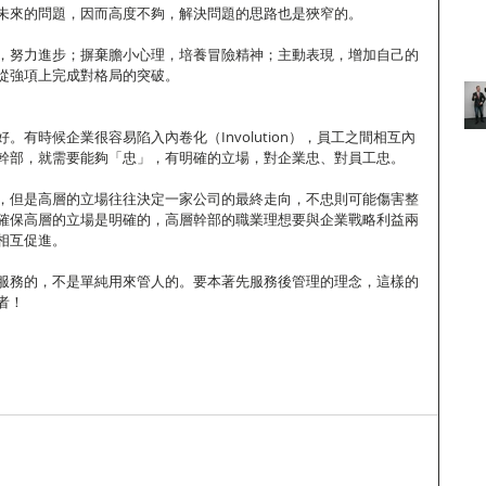
未來的問題，因而高度不夠，解決問題的思路也是狹窄的。
，努力進步；摒棄膽小心理，培養冒險精神；主動表現，增加自己的
從強項上完成對格局的突破。
。有時候企業很容易陷入內卷化（Involution），員工之間相互內
幹部，就需要能夠「忠」，有明確的立場，對企業忠、對員工忠。
，但是高層的立場往往決定一家公司的最終走向，不忠則可能傷害整
確保高層的立場是明確的，高層幹部的職業理想要與企業戰略利益兩
相互促進。
服務的，不是單純用來管人的。要本著先服務後管理的理念，這樣的
者！