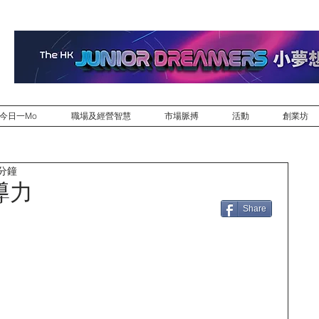
今日一Mo
職場及經營智慧
市場脈搏
活動
創業坊
 分鐘
導力
Share