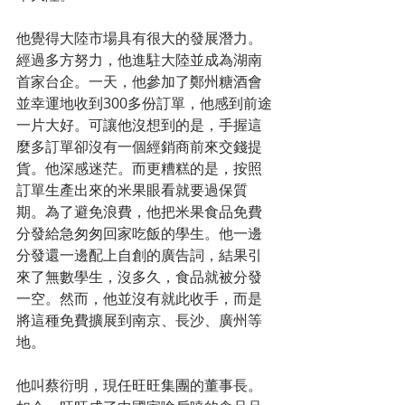
他覺得大陸市場具有很大的發展潛力。
經過多方努力，他進駐大陸並成為湖南
首家台企。一天，他參加了鄭州糖酒會
並幸運地收到300多份訂單，他感到前途
一片大好。可讓他沒想到的是，手握這
麼多訂單卻沒有一個經銷商前來交錢提
貨。他深感迷茫。而更糟糕的是，按照
訂單生產出來的米果眼看就要過保質
期。為了避免浪費，他把米果食品免費
分發給急匆匆回家吃飯的學生。他一邊
分發還一邊配上自創的廣告詞，結果引
來了無數學生，沒多久，食品就被分發
一空。然而，他並沒有就此收手，而是
將這種免費擴展到南京、長沙、廣州等
地。
他叫蔡衍明，現任旺旺集團的董事長。