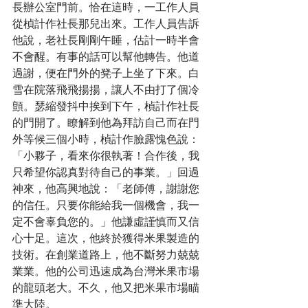
長辦公室門前。恰在這時，一工作人員
從楨計作社長那兒出來。工作人員告訴
他說，老社長剛剛午睡，估計一時半會
不會醒。有事的話可以幫他轉告。他道
過謝，便在門外的凳子上坐了下來。白
雪在院落飛飛揚揚，讓人不由打了個冷
顫。瑟縮發抖中挨到下午，楨計作社長
的門開了。瞭解到他為拜訪自己而在門
外等候三個小時，楨計作臉露愧色說：
「小夥子，看來你很執著！合作後，我
只希望你認真對待自己的事業。」回過
神來，他高興地說：「老師傅，謝謝您
的信任。只要你能給我一個機會，我一
定不會辜負您的。」他謙虛謹慎而又信
心十足。這次，他終於獲得米果製造的
技術。在創業道路上，他不斷努力兢兢
業業。他的公司迅速成為台灣米果市場
的龍頭老大。不久，他又把米果市場瞄
準大陸。