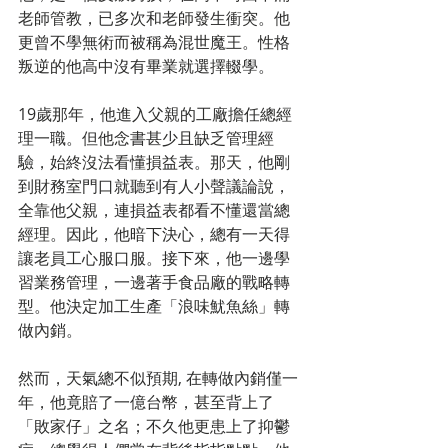
老師管教，已多次和老師發生衝突。他
更曾不學無術而被稱為混世魔王。性格
叛逆的他高中沒有畢業就選擇輟學。
19歲那年，他進入父親的工廠擔任總經
理一職。但他念書甚少且缺乏管理經
驗，始終沒法看懂損益表。那天，他剛
到財務室門口就聽到有人小聲議論說，
全靠他父親，連損益表都看不懂還當總
經理。因此，他暗下決心，總有一天得
讓老員工心服口服。接下來，他一邊學
習業務管理，一邊著手食品廠的戰略轉
型。他決定加工生產「浪味魷魚絲」轉
做內銷。
然而，天氣總不似預期, 在轉做內銷僅一
年，他竟賠了一億台幣，甚至背上了
「敗家仔」之名；不久他更患上了抑鬱