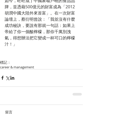
如今，旺旺成了中國家喻戶曉的食品品
牌，並憑藉500億元的財富成為「2012
胡潤中國大陸外來首富」。在一次財富
論壇上，蔡衍明曾說：「我並沒有什麼
成功秘訣，要說有那就一句話：如果上
帝給了你一個酸檸檬，那你千萬別洩
氣，得想辦法把它變成一杯可口的檸檬
汁！」
標記：
career & management
留言