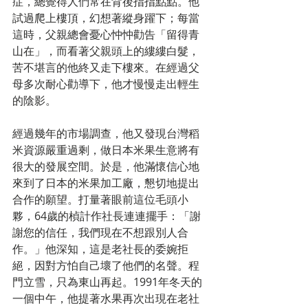
症，總覺得人們常在背後指指點點。他
試過爬上樓頂，幻想著縱身躍下；每當
這時，父親總會憂心忡忡勸告「留得青
山在」，而看著父親頭上的縷縷白髮，
苦不堪言的他終又走下樓來。在經過父
母多次耐心勸導下，他才慢慢走出輕生
的陰影。
經過幾年的市場調查，他又發現台灣稻
米資源嚴重過剩，做日本米果生意將有
很大的發展空間。於是，他滿懷信心地
來到了日本的米果加工廠，懇切地提出
合作的願望。打量著眼前這位毛頭小
夥，64歲的楨計作社長連連擺手：「謝
謝您的信任，我們現在不想跟別人合
作。」他深知，這是老社長的委婉拒
絕，因對方怕自己壞了他們的名聲。程
門立雪，只為東山再起。1991年冬天的
一個中午，他提著水果再次出現在老社