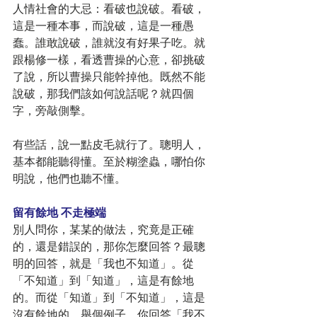
人情社會的大忌：看破也說破。看破，
這是一種本事，而說破，這是一種愚
蠢。誰敢說破，誰就沒有好果子吃。就
跟楊修一樣，看透曹操的心意，卻挑破
了說，所以曹操只能幹掉他。既然不能
說破，那我們該如何說話呢？就四個
字，旁敲側擊。
有些話，說一點皮毛就行了。聰明人，
基本都能聽得懂。至於糊塗蟲，哪怕你
明說，他們也聽不懂。
留有餘地 不走極端
別人問你，某某的做法，究竟是正確
的，還是錯誤的，那你怎麼回答？最聰
明的回答，就是「我也不知道」。從
「不知道」到「知道」，這是有餘地
的。而從「知道」到「不知道」，這是
沒有餘地的。舉個例子。你回答「我不