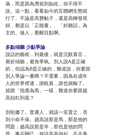
偽，而是因為潛規則如此，你不得不
說。這一點，看看如今的互聯網生態就
行了。不論是高贊帖子，還是高轉發視
頻，都是以「正能量」、「好聽話」為
主的。做人，要醒目點啊。
多點傾聽 少點爭論
說話的藝術，到最後，就是沉默寡言，
善於傾聽，避免爭執。別人說A是正確
的，你認為B是正確的，難道說，你要跟
別人爭論一番嗎？不需要，因為在成年
人的世界裡邊，誰較真，誰也就輸了。
就跟「指鹿為馬」一樣，難道你要跟趙
高抬杠到底？
別犯傻了。普通人，就該一笑置之，否
則小命不保。趙高說那是馬，那是他的
問題；趙高說那是羊，那也是他的問
題。事不關己，就該高高掛起。不去爭