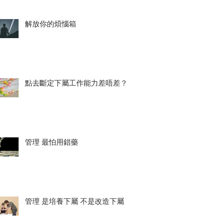
解放你的煩惱箱
點去斷定下屬工作能力差唔差？
管理 最怕用錯藥
管理 是培養下屬 不是改造下屬