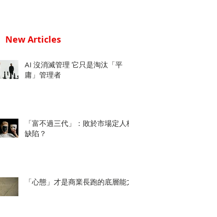
New Articles
AI 沒消滅管理 它只是淘汰「平
庸」管理者
「富不過三代」：敗於市場定人格
缺陷？
「心態」才是商業長跑的底層能力