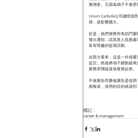
漸增多。又因為鴿子不會受
Union Carbide公
揮，使影響擴大。
於是，他們便將所有的門窗
發出通知，請其派人負責處
富有情趣的捉鴿活動。
在西方看來，這是一件很重
捉完，然後將鴿子餵飽後再
業務突飛猛進地發展起來。
不做廣告而勝做廣告是借用
相報道，借用的目的就達到
標記：
career & management