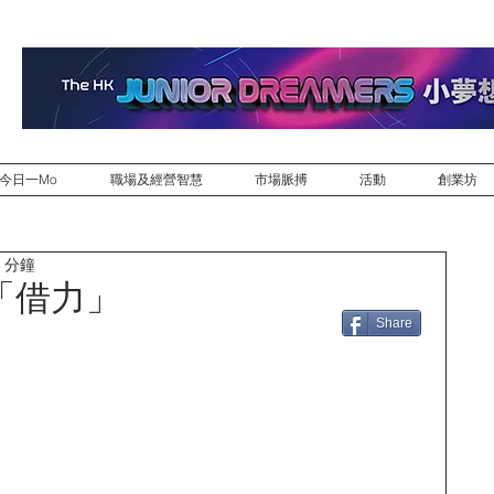
今日一Mo
職場及經營智慧
市場脈搏
活動
創業坊
 分鐘
「借力」
Share