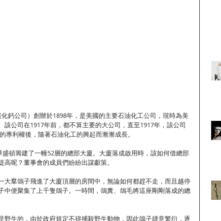
美國聯合碳化鈣公司）創辦於1898年，是美國的主要石油化工公司，現時為美
該公司在1917年前，都不算主要的大公司，直至1917年，該公司
造法的專利權後，隨著石油化工的興起而漸漸成長。
bide在華盛頓籌建了一幢52層的總部大廈。大廈落成啟用時，該如何借總部
提高呢？董事會的成員們紛紛出謀獻策。
一大羣鴿子飛進了大廈頂層的房間中，無論如何都趕不走，而且越停
子中便聚集了上千隻鴿子。一時間，鴿糞、鴿毛將這座剛剛落成的總
是野生的，由於政府規定不得捕殺野生動物，因此鴿子肆意繁衍，逐