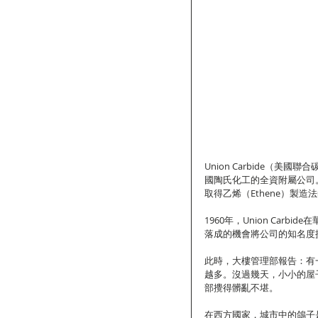
Union Carbide（
國陶氏化工的全資附屬公司。
取得乙烯（Ethene）製
1960年，Union Car
落成的機會將公司的知名度
此時，大樓管理部報告：有
越多。沒過幾天，小小的屋
部攪得髒亂不堪。
在西方國家，城市中的鴿子