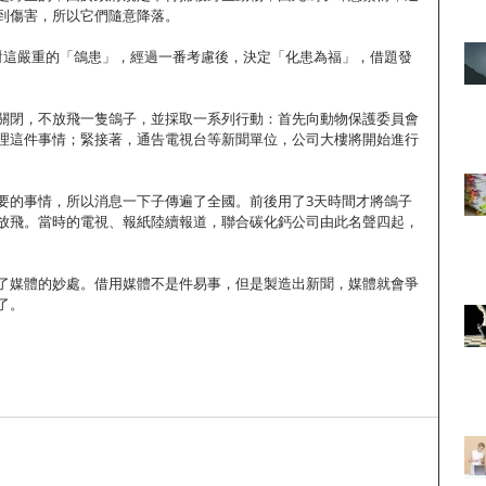
到傷害，所以它們隨意降落。
司總部面對這嚴重的「鴿患」，經過一番考慮後，決定「化患為福」，借題發
關閉，不放飛一隻鴿子，並採取一系列行動：首先向動物保護委員會
理這件事情；緊接著，通告電視台等新聞單位，公司大樓將開始進行
要的事情，所以消息一下子傳遍了全國。前後用了3天時間才將鴿子
放飛。當時的電視、報紙陸續報道，聯合碳化鈣公司由此名聲四起，
了媒體的妙處。借用媒體不是件易事，但是製造出新聞，媒體就會爭
了。