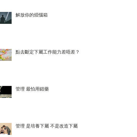
解放你的煩惱箱
點去斷定下屬工作能力差唔差？
管理 最怕用錯藥
管理 是培養下屬 不是改造下屬