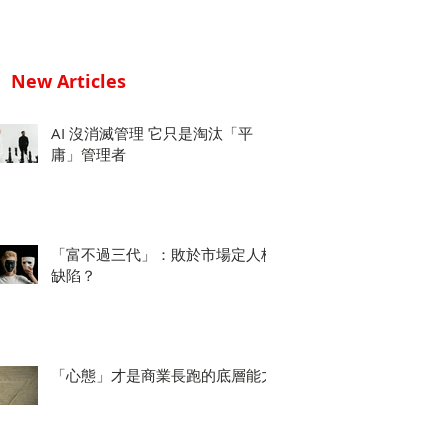
New Articles
AI 沒消滅管理 它只是淘汰「平
庸」管理者
「富不過三代」：敗於市場定人格
缺陷？
「心態」才是商業長跑的底層能力