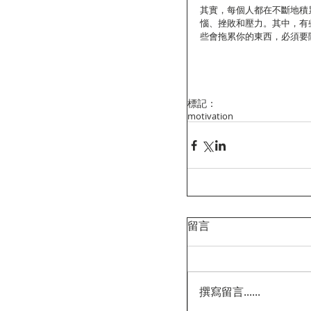
其實，每個人都在不斷地積
惱、挫敗和壓力。其中，有
些會拖累你的東西，必須要
標記：
motivation
留言
撰寫留言......