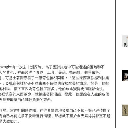
aniel Wright有一次去非洲探險。為了應對旅途中可能遭遇的困難和不
大的背包，裡面裝滿了食物、工具、藥品、指南針、觀星儀等。
十分滿意，可是土著嚮導看了一眼背包後卻問道：「這些東西讓你感到快樂
想了一下，發現背包裡的確有些東西不值得他背那麼長的旅途。於是，他把
地村民。接下來因為背包輕了許多，他的旅途變得更加輕鬆愉快。
論：生命裡填塞的東西越少，就越能發揮潛能。從此，他開始在人生的各個
理那些能讓自己減輕負擔的東西。
經歷。當你打開儲物櫃，往往會驚異地發現自己不知不覺已經積攢了
悔自己為何之前不及時進行清理，那樣就不至於今天累得背都直不起
是大致如此。