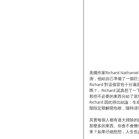
美國作家Richard Nath
測，他給自己準備了一個巨
Richard 對這個背包
嗎？」Richard 認真
那些不必要的東西分給了當
Richard 因此得出結
階段定期解開包袱，隨時清
其實每個人都有過大掃除的
那麼多的東西。你會不會懊
來？如果仔細想想，人生也