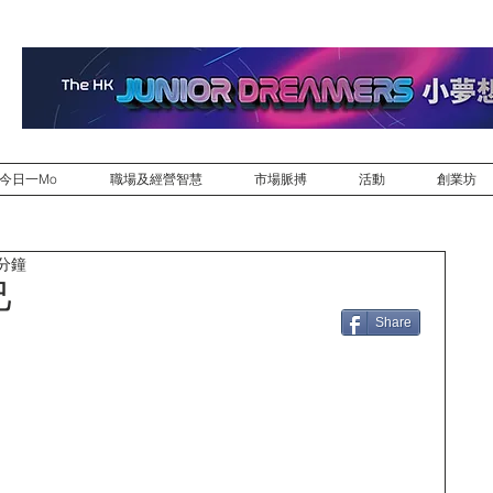
今日一Mo
職場及經營智慧
市場脈搏
活動
創業坊
 分鐘
己
Share