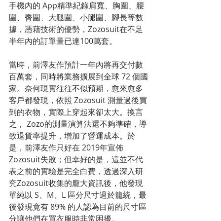
手機內的 App精準紀錄肩寬、胸圍、腰
圍、臀圍、大腿圍、小腿圍、腳長等數
據，憑藉技術的優勢，Zozosuit在不足
半年內的訂單量已達100萬套。
當時，前澤友作預計一年內將再交付數
百萬套，同時將業務擴展到全球 72 個國
家。奈何現實往往不似預期，愈來愈多
客戶都發現，依照 Zozosuit 測量過後買
到的衣物，實際上穿起來卻太大。換言
之， Zozo的測量演算法還不夠準確，導
致退貨率提升，增加了營運成本。於
是，前澤友作只好在 2019年宣佈
Zozosuit失敗；但幸好的是，這並不代
表之前的實驗是完全白費，透過深入研
究Zozosuit收集的龐大資訊後，他發現
單純以 S、M、L 區分尺寸過於籠統，最
後發現竟有 89% 的人認為目前的尺寸區
分讓他們在買衣服時非常困擾。