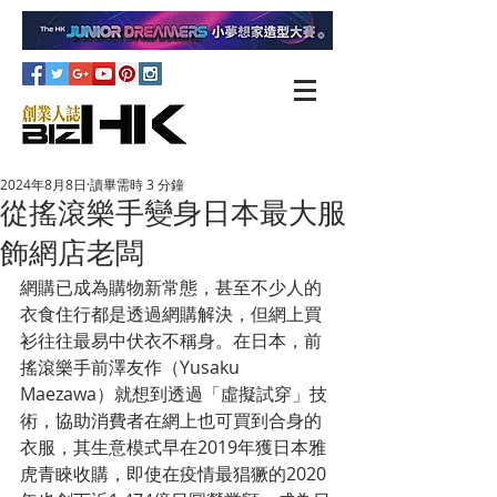
2024年8月8日
讀畢需時 3 分鐘
從搖滾樂手變身日本最大服
飾網店老闆
網購已成為購物新常態，甚至不少人的
衣食住行都是透過網購解決，但網上買
衫往往最易中伏衣不稱身。在日本，前
搖滾樂手前澤友作（Yusaku 
Maezawa）就想到透過「虛擬試穿」技
術，協助消費者在網上也可買到合身的
衣服，其生意模式早在2019年獲日本雅
虎青睞收購，即使在疫情最猖獗的2020