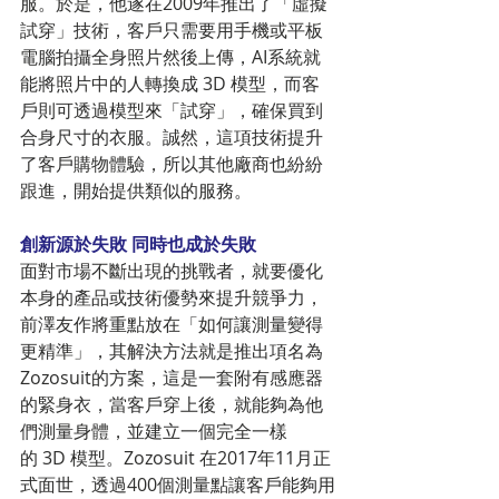
服。於是，他遂在2009年推出了「虛擬
試穿」技術，客戶只需要用手機或平板
電腦拍攝全身照片然後上傳，AI系統就
能將照片中的人轉換成 3D 模型，而客
戶則可透過模型來「試穿」，確保買到
合身尺寸的衣服。誠然，這項技術提升
了客戶購物體驗，所以其他廠商也紛紛
跟進，開始提供類似的服務。
創新源於失敗 同時也成於失敗
面對市場不斷出現的挑戰者，就要優化
本身的產品或技術優勢來提升競爭力，
前澤友作將重點放在「如何讓測量變得
更精準」，其解決方法就是推出項名為
Zozosuit的方案，這是一套附有感應器
的緊身衣，當客戶穿上後，就能夠為他
們測量身體，並建立一個完全一樣
的 3D 模型。Zozosuit 在2017年11月正
式面世，透過400個測量點讓客戶能夠用