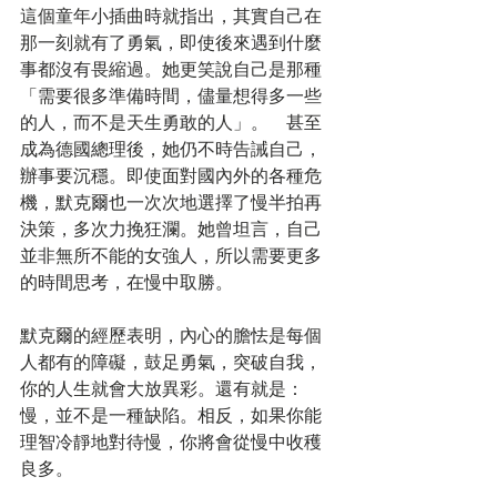
這個童年小插曲時就指出，其實自己在
那一刻就有了勇氣，即使後來遇到什麼
事都沒有畏縮過。她更笑說自己是那種
「需要很多準備時間，儘量想得多一些
的人，而不是天生勇敢的人」。　甚至
成為德國總理後，她仍不時告誡自己，
辦事要沉穩。即使面對國內外的各種危
機，默克爾也一次次地選擇了慢半拍再
決策，多次力挽狂瀾。她曾坦言，自己
並非無所不能的女強人，所以需要更多
的時間思考，在慢中取勝。　
默克爾的經歷表明，內心的膽怯是每個
人都有的障礙，鼓足勇氣，突破自我，
你的人生就會大放異彩。還有就是：
慢，並不是一種缺陷。相反，如果你能
理智冷靜地對待慢，你將會從慢中收穫
良多。