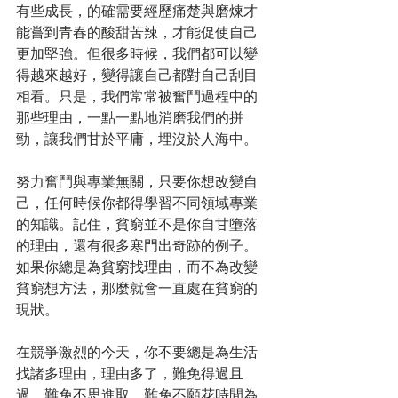
有些成長，的確需要經歷痛楚與磨煉才
能嘗到青春的酸甜苦辣，才能促使自己
更加堅強。但很多時候，我們都可以變
得越來越好，變得讓自己都對自己刮目
相看。只是，我們常常被奮鬥過程中的
那些理由，一點一點地消磨我們的拼
勁，讓我們甘於平庸，埋沒於人海中。
努力奮鬥與專業無關，只要你想改變自
己，任何時候你都得學習不同領域專業
的知識。記住，貧窮並不是你自甘墮落
的理由，還有很多寒門出奇跡的例子。
如果你總是為貧窮找理由，而不為改變
貧窮想方法，那麼就會一直處在貧窮的
現狀。
在競爭激烈的今天，你不要總是為生活
找諸多理由，理由多了，難免得過且
過，難免不思進取，難免不願花時間為