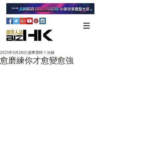
2025年3月28日
讀畢需時 1 分鐘
愈磨練你才愈變愈強