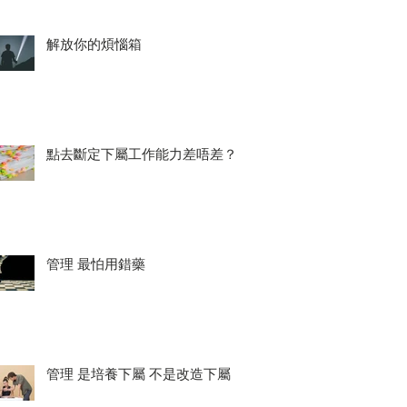
解放你的煩惱箱
點去斷定下屬工作能力差唔差？
管理 最怕用錯藥
管理 是培養下屬 不是改造下屬