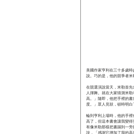
美國作家亨利在三十多歲時
說。巧的是，他的競爭者米
在競選演說當天，米勒首先
人揮舞。就在大家猜測米勒
高。」隨即，他把手裡的書
度。」眾人見狀，頓時明白
輪到亨利上場時，他的手裡
高了，但這本書會讓我變得
有像米勒那樣把書踢到一旁
說，「感謝它增加了我的高