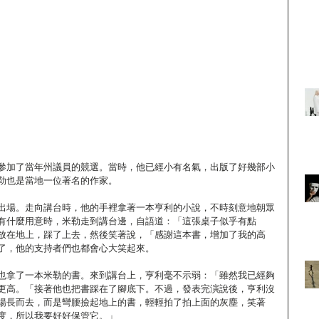
參加了當年州議員的競選。當時，他已經小有名氣，出版了好幾部小
勒也是當地一位著名的作家。
出場。走向講台時，他的手裡拿著一本亨利的小說，不時刻意地朝眾
有什麼用意時，米勒走到講台邊，自語道：「這張桌子似乎有點
放在地上，踩了上去，然後笑著說，「感謝這本書，增加了我的高
了，他的支持者們也都會心大笑起來。
也拿了一本米勒的書。來到講台上，亨利毫不示弱：「雖然我已經夠
更高。「接著他也把書踩在了腳底下。不過，發表完演說後，亨利沒
揚長而去，而是彎腰撿起地上的書，輕輕拍了拍上面的灰塵，笑著
度，所以我要好好保管它。」