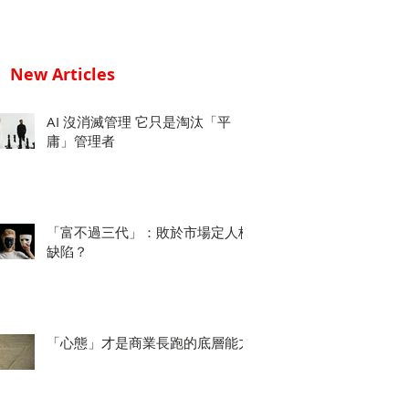
New Articles
AI 沒消滅管理 它只是淘汰「平
庸」管理者
「富不過三代」：敗於市場定人格
缺陷？
「心態」才是商業長跑的底層能力