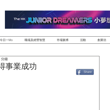
今日一Mo
職場及經營智慧
市場脈搏
活動
創業坊
 分鐘
贏得事業成功
Share