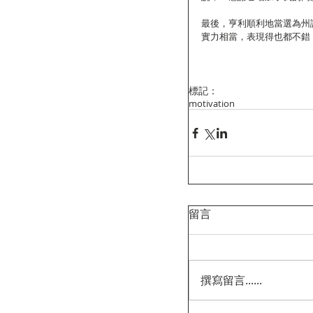
最後，亨利順利地當選為州
實力相當，表現得也都不錯
標記：
motivation
留言
撰寫留言......