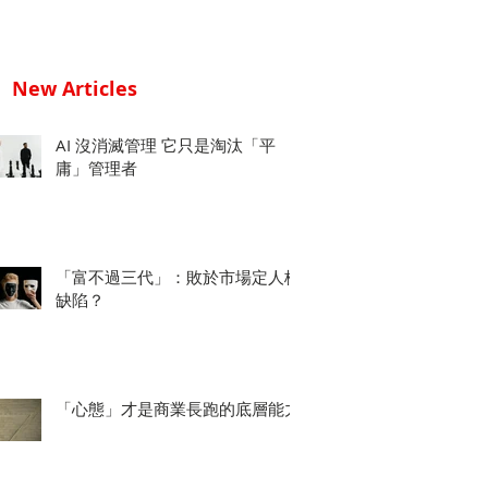
New Articles
AI 沒消滅管理 它只是淘汰「平
庸」管理者
「富不過三代」：敗於市場定人格
缺陷？
「心態」才是商業長跑的底層能力