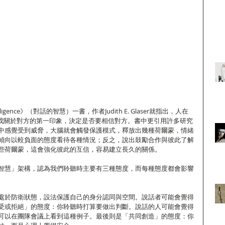
ntelligence》（對話的智慧）一書，作者Judith E. Glaser就指出，人在
會形成關於對方的第一印象，決定是否要相信對方。書中更引用許多研究
中感覺受到威脅，大腦就會觸發保護模式，釋放出幾種荷爾蒙，情緒
傾向以較負面的態度看待各種情況；反之，說出鼓勵合作與彼此了解
些荷爾蒙，這會強化彼此的互信，容易建立長久的關係。
智慧」架構，認為我們聆聽時主要有三種態度，而每種態度都會影響
處於防衛狀態，設法保護自己的身分認同與空間。說話者可能會覺得
受或拒絕」的態度：你聆聽時打算要做出判斷。說話的人可能會覺得
可以在團隊會議上看到這種例子。最後則是「共同創造」的態度：你