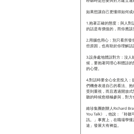
聆聽時是想要與對方建立連
如果想讓自己更懂得如何成
1.抱著正確的態度：與人
的話是有價值的，而你應該
2.用腦也用心：別只看所
些原因，也有助於你理解話
3.設身處地體諒對方：沒
候，要抱著同理心和體諒的
的心聲。
4.對話時要全心全意投入
們機會表達自己的看法、抱
受到重視，而且透過開放式
聽的時候愈積極參與，對方
維珍集團創辦人Richard Brans
You Talk》，他說：
訊。」事實上，在職場學懂
途」發展大有裨益。