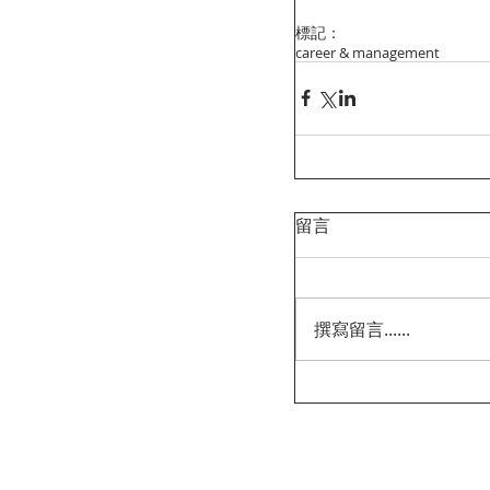
標記：
career & management
留言
撰寫留言......