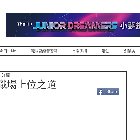
今日一Mo
職場及經營智慧
市場脈搏
活動
創業坊
 分鐘
是職場上位之道
Share