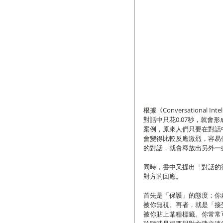
根據《Conversational I
對話中只花0.07秒，就
案例，原來人們只要在對話
會變得比較反應激烈，容易
的對話，就會釋放出另外一
同時，書中又提出「對話的
對方的回應。
首先是「保護」的態度：你
被你無視。再者，就是「接
被你貼上某種標籤。你常常