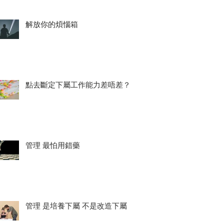
解放你的煩惱箱
點去斷定下屬工作能力差唔差？
管理 最怕用錯藥
管理 是培養下屬 不是改造下屬