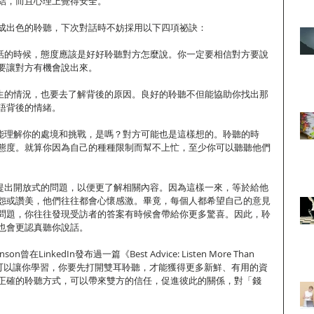
結，而且心理上覺得安全。
成出色的聆聽，下次對話時不妨採用以下四項祕訣：
對話的時候，態度應該是好好聆聽對方怎麼說。你一定要相信對方要說
要讓對方有機會說出來。
發生的情況，也要去了解背後的原因。良好的聆聽不但能協助你找出那
語背後的情緒。
人能理解你的處境和挑戰，是嗎？對方可能也是這樣想的。聆聽的時
態度。就算你因為自己的種種限制而幫不上忙，至少你可以聽聽他們
：提出開放式的問題，以便更了解相關內容。因為這樣一來，等於給他
怨或讚美，他們往往都會心懷感激。畢竟，每個人都希望自己的意見
問題，你往往發現受訪者的答案有時候會帶給你更多驚喜。因此，聆
也會更認真聽你說話。
on曾在LinkedIn發布過一篇《Best Advice: Listen More Than 
「聆聽可以讓你學習，你要先打開雙耳聆聽，才能獲得更多新鮮、有用的資
正確的聆聽方式，可以帶來雙方的信任，促進彼此的關係，對「錢