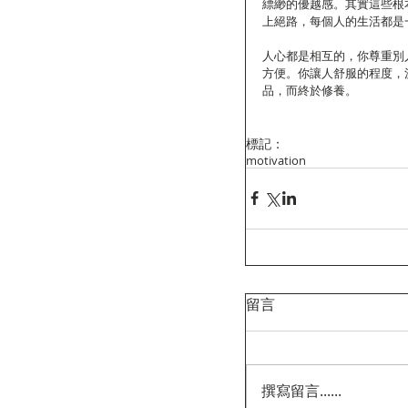
縹緲的優越感。其實這些根
上絕路，每個人的生活都是
人心都是相互的，你尊重別
方便。你讓人舒服的程度，
品，而終於修養。
標記：
motivation
留言
撰寫留言......