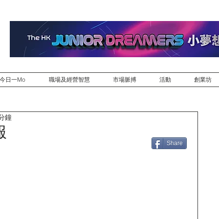
今日一Mo
職場及經營智慧
市場脈搏
活動
創業坊
 分鐘
服
Share