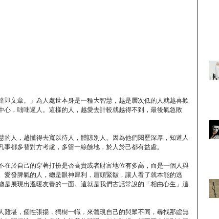
達即文章。」為人處世本身是一種大智慧，越是層次低的人就越喜歡
中心，咄咄逼人。這樣的人，越愛去計較就越得不到，最後氣急敗
慧的人，越懂得去寬以待人，體諒別人。因為他們閱歷深厚，知道人
凡事都多替對方考慮，多留一線餘地，於人於己都有益處。
不在於自己的穿著打扮是否高貴或者財富地位有多高，而是一個人與
。愛發脾氣的人，總是眼神犀利，眉頭緊皺，讓人看了就本能的逃
總是展現出溫暖友善的一面。這就是我們古話常說的「相由心生」這
人難堪，個性張揚，獨樹一幟，來體現自己的與眾不同，尋找那虛無