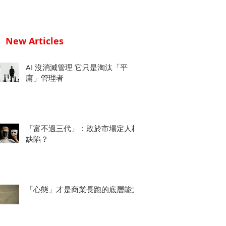
New Articles
AI 沒消滅管理 它只是淘汰「平
庸」管理者
「富不過三代」：敗於市場定人格
缺陷？
「心態」才是商業長跑的底層能力