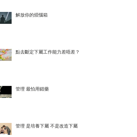
解放你的煩惱箱
點去斷定下屬工作能力差唔差？
管理 最怕用錯藥
管理 是培養下屬 不是改造下屬