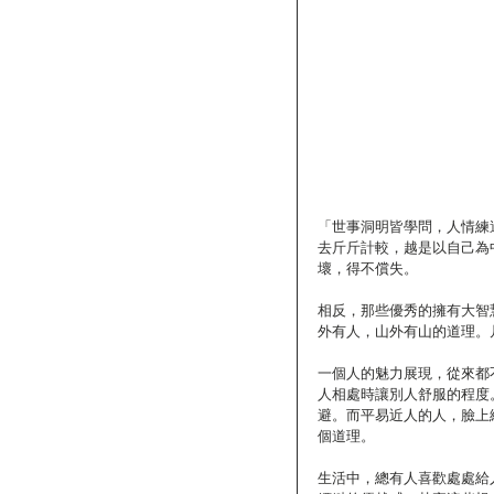
「世事洞明皆學問，人情練
去斤斤計較，越是以自己為
壞，得不償失。
相反，那些優秀的擁有大智
外有人，山外有山的道理。
一個人的魅力展現，從來都
人相處時讓別人舒服的程度
避。而平易近人的人，臉上
個道理。
生活中，總有人喜歡處處給