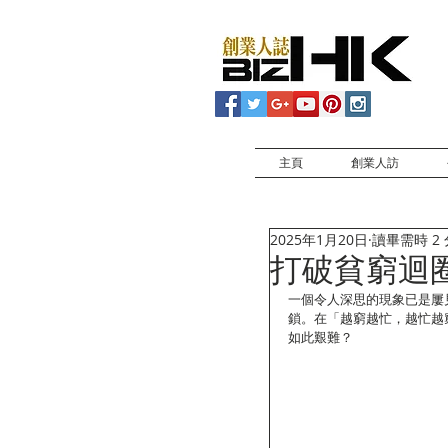
主頁
創業人訪
2025年1月20日
讀畢需時 2
打破貧窮迴
一個令人深思的現象已是屢
鎖。在「越窮越忙，越忙越
如此艱難？