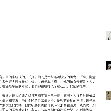
窮」兩個字組成的。「貧」指的是當前經濟狀況的困窘，「窮」則意
許多年輕人現在雖然「貧」，但絕非「窮」。他們擁有最寶貴的人力
，在滿是希望的年紀，他們卻往往掉入了精心設計的陷阱之中。
。普通人最大的悲哀就是不願意逼自己一把。底層的人往往被最低級
的舒適和安逸。他們不願意走出舒適區、挑戰有難度的事情，總是三
作無價值的同時，他們卻將寶貴的休息時間浪費在酒局、娛樂局、刷
普通人的區別就在於，富人更能夠克制住自己的欲望，不斷挑戰自