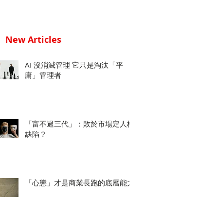
New Articles
AI 沒消滅管理 它只是淘汰「平
庸」管理者
「富不過三代」：敗於市場定人格
缺陷？
「心態」才是商業長跑的底層能力