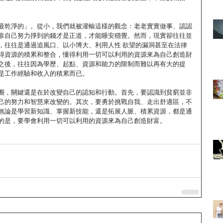
最乾淨的」。從小，我們就被灌輸這樣的觀念：老老實實做事、認認
靠自己努力掙到的錢才是正道，才能睡安穩覺。然而，現實卻往往並
，往往是通過追風口、以小博大、利用人性 欲望的漏洞甚至在法律
得資源的積累和整合，懂得利用一切可以利用的資源來為自己創造財
之後，往往因為學歷、起點、資源和能力的限制而難以再有大的提
是工作經驗和收入的積累而已。
圈，關鍵還是在於改變自己的認知和行動。首先，要認識到貧窮並非
己的努力和智慧來改變的。其次，要勇於挑戰自我、走出舒適區，不
無論是學習新知識、掌握新技能，還是拓展人脈、積累資源，都是通
的是，要學會利用一切可以利用的資源來為自己創造財富。