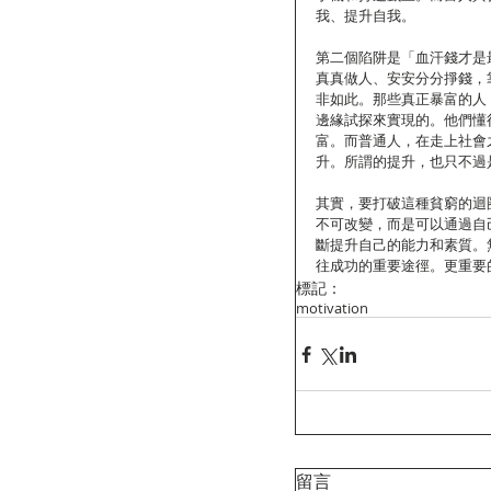
我、提升自我。
第二個陷阱是「血汗錢才是
真真做人、安安分分掙錢，
非如此。那些真正暴富的人
邊緣試探來實現的。他們懂
富。而普通人，在走上社會
升。所謂的提升，也只不過
其實，要打破這種貧窮的迴
不可改變，而是可以通過自
斷提升自己的能力和素質。
往成功的重要途徑。更重要
標記：
motivation
留言