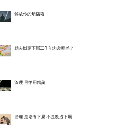
解放你的煩惱箱
點去斷定下屬工作能力差唔差？
管理 最怕用錯藥
管理 是培養下屬 不是改造下屬