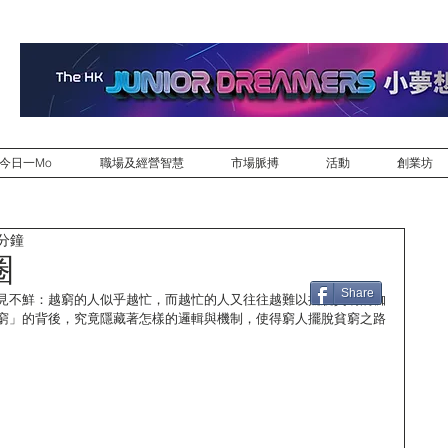
今日一Mo
職場及經營智慧
市場脈搏
活動
創業坊
 分鐘
圈
Share
見不鮮：越窮的人似乎越忙，而越忙的人又往往越難以擺脫貧窮的枷
窮」的背後，究竟隱藏著怎樣的邏輯與機制，使得窮人擺脫貧窮之路