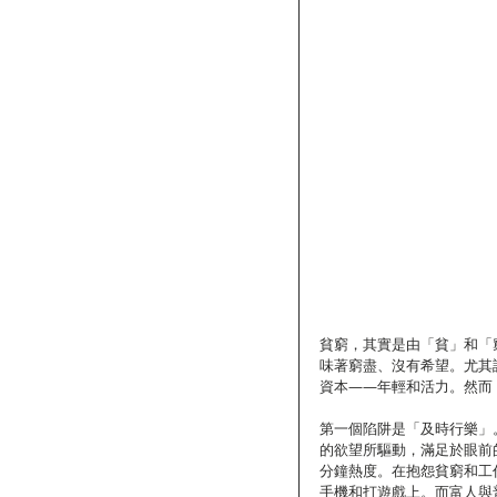
貧窮，其實是由「貧」和「
味著窮盡、沒有希望。尤其
資本——年輕和活力。然而
第一個陷阱是「及時行樂」
的欲望所驅動，滿足於眼前
分鐘熱度。在抱怨貧窮和工
手機和打遊戲上。而富人與