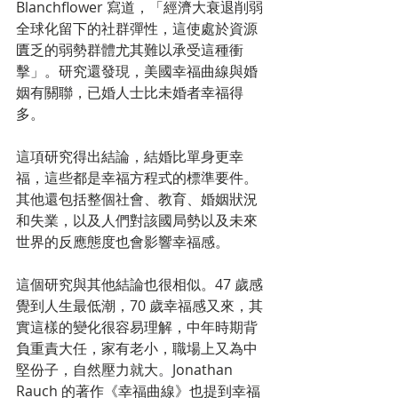
Blanchflower 寫道，「經濟大衰退削弱
全球化留下的社群彈性，這使處於資源
匱乏的弱勢群體尤其難以承受這種衝
擊」。研究還發現，美國幸福曲線與婚
姻有關聯，已婚人士比未婚者幸福得
多。
這項研究得出結論，結婚比單身更幸
福，這些都是幸福方程式的標準要件。
其他還包括整個社會、教育、婚姻狀況
和失業，以及人們對該國局勢以及未來
世界的反應態度也會影響幸福感。
這個研究與其他結論也很相似。47 歲感
覺到人生最低潮，70 歲幸福感又來，其
實這樣的變化很容易理解，中年時期背
負重責大任，家有老小，職場上又為中
堅份子，自然壓力就大。Jonathan 
Rauch 的著作《幸福曲線》也提到幸福