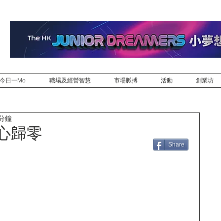
今日一Mo
職場及經營智慧
市場脈搏
活動
創業坊
 分鐘
心歸零
Share