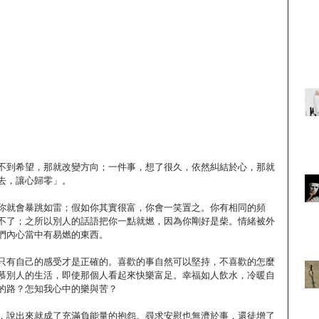
不到希望，那就改變方向；一件事，想了很久，依然糾結於心，那就
去，讓心歸零」。
你就會暴跳如雷；假如你其實很富，你會一笑置之。你有相同的頻
不了；之所以別人的話語把你一點就燃，因為你剛好是柴。情緒被外
們內心當中有易燃的東西。
只有自己的感受才是正確的。喜歡的事自然可以堅持，不喜歡的怎麼
慕別人的生活，即使那個人看起來快樂富足。幸福如人飲水，冷暖自
的路？怎知我心中的樂與苦？
，說出來就成了充滿負能量的抱怨。尋求安慰也無濟於事，還徒增了