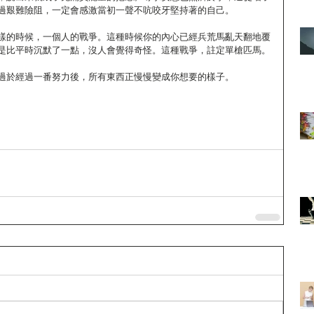
過艱難險阻，一定會感激當初一聲不吭咬牙堅持著的自己。
樣的時候，一個人的戰爭。這種時候你的內心已經兵荒馬亂天翻地覆
是比平時沉默了一點，沒人會覺得奇怪。這種戰爭，註定單槍匹馬。
過於經過一番努力後，所有東西正慢慢變成你想要的樣子。