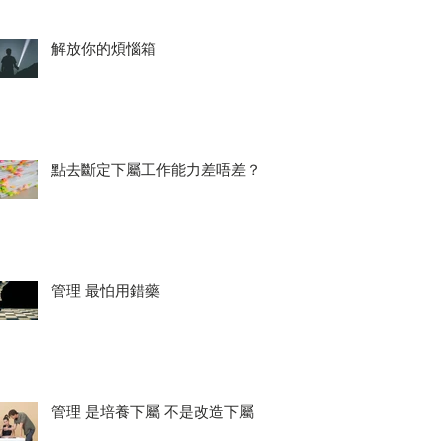
解放你的煩惱箱
點去斷定下屬工作能力差唔差？
管理 最怕用錯藥
管理 是培養下屬 不是改造下屬