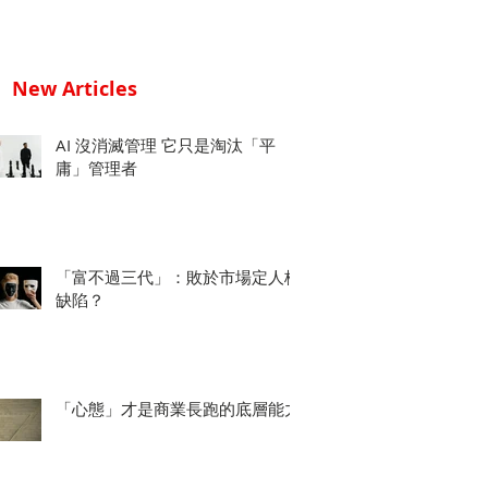
New Articles
AI 沒消滅管理 它只是淘汰「平
庸」管理者
「富不過三代」：敗於市場定人格
缺陷？
「心態」才是商業長跑的底層能力