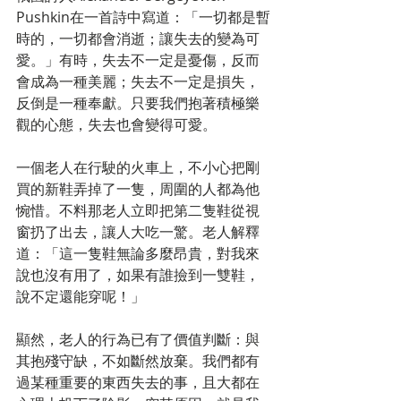
Pushkin在一首詩中寫道：「一切都是暫
時的，一切都會消逝；讓失去的變為可
愛。」有時，失去不一定是憂傷，反而
會成為一種美麗；失去不一定是損失，
反倒是一種奉獻。只要我們抱著積極樂
觀的心態，失去也會變得可愛。
一個老人在行駛的火車上，不小心把剛
買的新鞋弄掉了一隻，周圍的人都為他
惋惜。不料那老人立即把第二隻鞋從視
窗扔了出去，讓人大吃一驚。老人解釋
道：「這一隻鞋無論多麼昂貴，對我來
說也沒有用了，如果有誰撿到一雙鞋，
說不定還能穿呢！」
顯然，老人的行為已有了價值判斷：與
其抱殘守缺，不如斷然放棄。我們都有
過某種重要的東西失去的事，且大都在