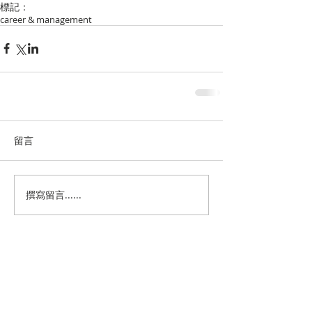
標記：
career & management
留言
撰寫留言......