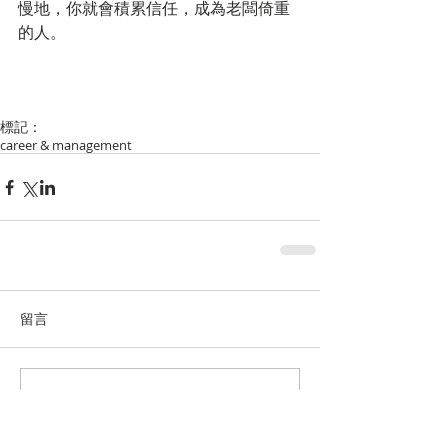
慢地，你就會積累信任，成為老闆倚重
的人。
標記：
career & management
留言
撰寫留言......