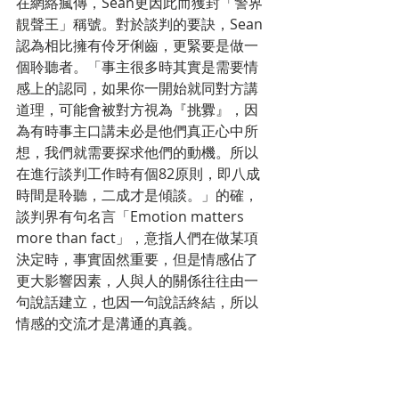
在網絡瘋傳，Sean更因此而獲封「警界
靚聲王」稱號。對於談判的要訣，Sean
認為相比擁有伶牙俐齒，更緊要是做一
個聆聽者。「事主很多時其實是需要情
感上的認同，如果你一開始就同對方講
道理，可能會被對方視為『挑釁』，因
為有時事主口講未必是他們真正心中所
想，我們就需要探求他們的動機。所以
在進行談判工作時有個82原則，即八成
時間是聆聽，二成才是傾談。」的確，
談判界有句名言「Emotion matters 
more than fact」，意指人們在做某項
決定時，事實固然重要，但是情感佔了
更大影響因素，人與人的關係往往由一
句說話建立，也因一句說話終結，所以
情感的交流才是溝通的真義。