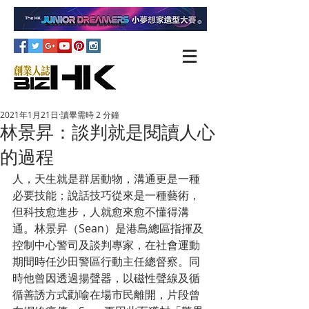
2021年1月21日
讀畢需時 2 分鐘
林景昇：談判就是閱讀人心
的過程
人，天生就是群居動物，溝通更是一種
必要技能；說話技巧從來是一種藝術，
但科技愈進步，人就愈來愈不懂得溝
通。林景昇（Sean）是港島總區指揮及
控制中心警司及談判專家，在社會運動
期間時任沙田警區行動主任總督察。同
時他曾因透過揚聲器，以磁性聲線及循
循善誘方式勸喻在場市民離開，片段曾