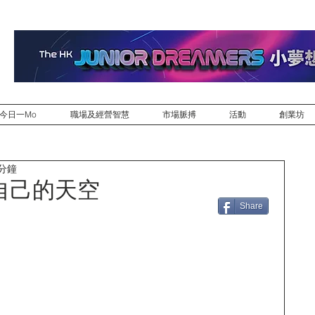
今日一Mo
職場及經營智慧
市場脈搏
活動
創業坊
 分鐘
自己的天空
Share