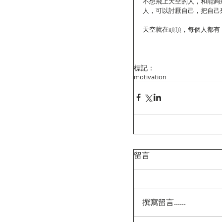
不想飛上天空的人，和能夠
人，可以討厭自己，把自己
天空就在頭頂，每個人都有
標記：
motivation
留言
撰寫留言......