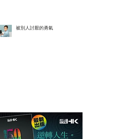
被別人討厭的勇氣