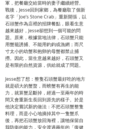
軍，把餐廳交給當時的妻子繼續經營。
戰後，Jesse回到家鄉，為餐廳取了個新
名字「Joe’s Stone Crab」重新開張，以
石頭蟹作為店裡的招牌餐點，眼看生意
越來越好，Jesse卻想到一個可能的問
題。原來，根據當地法律，石頭蟹只能
用蟹籠誘捕、不能用釣鈎或漁網；而尺
寸太小的幼蟹和抱卵的母蟹都禁止捕
撈。因此，當生意越來越好，石頭蟹又
是有限的自然資源，供給就成了問題。
Jesse想了想：整隻石頭蟹最好吃的地方
就是碩大的蟹螯，而螃蟹有再生的能
力，就算蟹足斷掉，經過一至兩年的時
間又會重新生長回到原先的樣子。於是
他決定嘗試新的做法：不把石頭蟹整隻
料理，而是小心地摘掉其中一隻蟹爪
後，再把石頭蟹放回海裡，讓牠保留自
我防衛的能力，安全渡過兩年的「復健