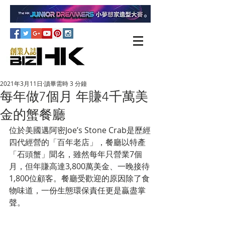
2021年3月11日
讀畢需時 3 分鐘
每年做7個月 年賺4千萬美
金的蟹餐廳
位於美國邁阿密Joe’s Stone Crab是歷經
四代經營的「百年老店」，餐廳以特產
「石頭蟹」聞名，雖然每年只營業7個
月，但年賺高達3,800萬美金、一晚接待
1,800位顧客。餐廳受歡迎的原因除了食
物味道，一份生態環保責任更是贏盡掌
聲。