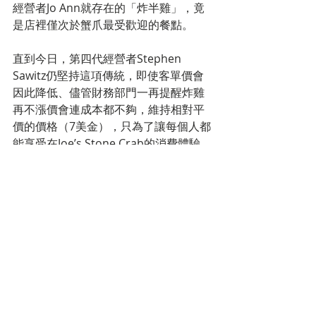
經營者Jo Ann就存在的「炸半雞」，竟
是店裡僅次於蟹爪最受歡迎的餐點。
直到今日，第四代經營者Stephen 
Sawitz仍堅持這項傳統，即使客單價會
因此降低、儘管財務部門一再提醒炸雞
再不漲價會連成本都不夠，維持相對平
價的價格（7美金），只為了讓每個人都
能享受在Joe’s Stone Crab的消費體驗
標記：
market trend
留言