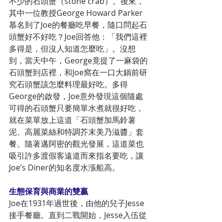
不少的石頭蟹（stone crab）。後來，
其中一位教授George Howard Parker
慕名到了Joe的餐廳吃早餐，隨口問起石
頭蟹好不好吃？Joe回答他：「我們這裡
多得是，但沒人知道怎麼吃」。沒想
到，當天中午，George竟提了一麻袋的
石頭蟹到店裡，和Joe窩在一口大鍋前研
究石頭蟹該怎麼料理最好吃。多得
George的啟發，Joe意外發現這個隨處
可得的石頭蟹只要簡單水煮就很好吃，
就在菜單放上這道「石頭蟹加馬鈴薯
泥、高麗菜絲和特調芥末美乃滋醬」套
餐。隨著邁阿密的觀光發展，這道菜也
吸引許多渡假客遠道而來指名要吃，讓
Joe’s Diner的知名度水漲船高。
生態保育與商業的雙贏
Joe在1931年過世後，由他的兒子Jesse
接手餐廳。直到二戰開始，Jesse入伍從