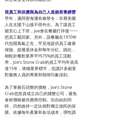
視員工和供應商為自己人造就長青經營
早年，邁阿密海灘有條禁令：非裔美國
人在太陽下山後不得外出。為了讓員工
能安心上下班，Joe會在餐廳打烊後一一
把員工載回家。另外，該餐廳在1970年
代也開風氣之先，罕見地提供員工健康
保險、提撥退休金和每年分紅。因此，
相較於餐飲業界平均75%的員工流動
率，Joe’s Stone Crab的員工平均年資高
達15年，堪稱業界標竿，也讓許多顧客
對服務人員的專業和熱情印象深刻。
為了掌握石頭蟹的價格，Joe’s Stone 
Crab也投資成立自己的捕蟹公司，避免
食材價格被供應商控制。但自給的同
時，仍然維持一定比例對獨立漁民的採
購。依據每年產量和各項成本，彈性調