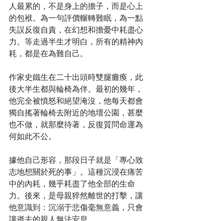
人最累的，不是身上的擔子，而是心上
的包袱。為一句評價輾轉難眠，為一點
失誤反復自責，在幻想和擔憂中耗盡心
力。等走過半生才明白，所有的精神內
耗，都是在為難自己。
作家史鐵生在二十出頭時雙腿癱瘓，此
後大半生都與輪椅為伴。最初的幾年，
他完全被憤怒和絕望淹沒，他每天都會
獨自搖著輪椅去附近的地壇公園，甚麼
也不做，就那麼待著，反復質問命運為
何如此不公。
據他自己形容，那段日子就是「專心致
志地想關於死的事」。這種沉浸在痛苦
中的內耗，幾乎耗盡了他全部的生命
力。後來，是母親猝然離世的打擊，讓
他意識到：沉溺于悲傷毫無意義，只會
讓逝去的親人無法安息。