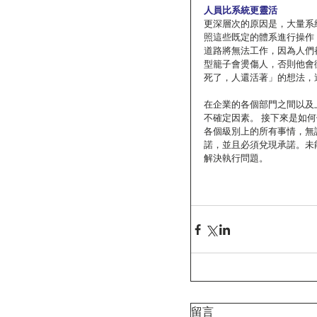
人員比系統更靈活
更深層次的原因是，大量系
照這些既定的體系進行操作
道路將無法工作，因為人們
型籠子會燙傷人，否則他會
死了，人還活著」的想法，
在企業的各個部門之間以及
不確定因素。 接下來是如
各個級別上的所有事情，無
諾，並且必須兌現承諾。未
解決執行問題。
留言