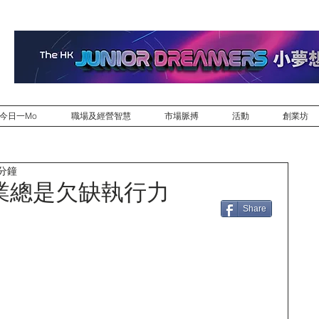
今日一Mo
職場及經營智慧
市場脈搏
活動
創業坊
 分鐘
業總是欠缺執行力
Share