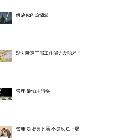
解放你的煩惱箱
點去斷定下屬工作能力差唔差？
管理 最怕用錯藥
管理 是培養下屬 不是改造下屬