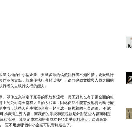
大量文檔的中小型企業，要麼多餘的檔使執行者不知所措，要麼執行
製作不切實際，就會使執行者難以執行，從而導致文檔與人員之間的
執行者失去執行文檔的能力。
單。即使企業制定了完善的系統和流程，員工對其也有了更全面的瞭
是由於公司每天都有大量的人和事，因此仍然不能有效地提高執行能
的事情，這些人和事物混合在一起形成一個複雜的人員網路。 有成
們可以弄清主要內容，而我們的系統和流程就是針對這些內容而制定
系統和流程，其制定成本和培訓成本必須出乎意料地大，這遠高於
收益，更不用說哪個中小企業可以實施這些了。