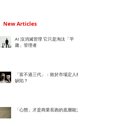
New Articles
AI 沒消滅管理 它只是淘汰「平
庸」管理者
「富不過三代」：敗於市場定人格
缺陷？
「心態」才是商業長跑的底層能力