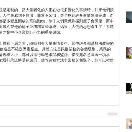
統是定制的，當大量變化的人正在做很多變化的事情時，如果他們按
，人們會感到不舒服，非常不習慣，甚至感到許多事情無法完成，而
都是多變且開放的高階動物，除非人們意識到碰到籠子會燙傷，而中
衝破約束他的籠子並踐踏這些系統。結果，人們的思想產生了「系統
這才是中小企業執行不力的重要原因。
上層和下層之間，隨時都有大量事情發生。其中許多都是無法改變的
何使這些不確定因素產生。具體方法是跟蹤業務的各個級別，業務的
論規模大小，都可以進行動態跟蹤和監督。接受簽名意味著一項承
能履行承諾將受到懲罰，儘管這種方法非常艱苦和艱辛，但可以輕鬆