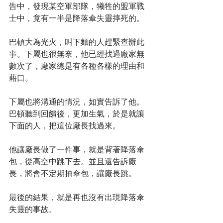
告中，發現某空軍部隊，犧牲的盟軍戰
士中，竟有一半是降落傘失靈摔死的。
巴頓大為光火，叫下麵的人趕緊查辦此
事。下屬也很無奈，他已經找過廠家無
數次了，廠家總是有各種各樣的理由和
藉口。
下屬也將溝通的情況，如實告訴了他。
巴頓聽到回饋後，更加生氣，於是就讓
下面的人，把這位廠長找過來。
他讓廠長做了一件事，就是背著降落傘
包，從高空中跳下去。並且還告訴廠
長，將會不定期抽傘包，讓廠長跳。
最後的結果，就是再也沒有出現降落傘
失靈的事故。