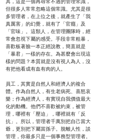
具，這是一個再尋常不過的管理常識，
但很多人常常忽略這個常識。尤其是很
多管理者，在上位之後，就產生了「我
真厲害」的幻覺，就有了「官癮」及
「官味」。這類人，在管理團隊時，經
常會忽視下屬的感受。手段非常粗暴，
喜歡板著臉一本正經說教，簡直就是
「暴君」一樣的存在。為甚麼會出現這
樣的問題？本質就是沒有視人為人，沒
有把他看成有血有肉的人。
員工，其實是自然人和經濟人的複合
體。作為自然人，有生老病死、喜怒哀
樂；作為經濟人，有實現自我價值最大
化的動機。他們不喜歡被約束，被管
理，哪裡有「壓迫」，哪裡就有「反
抗」。所以，管理者千萬別把自己當大
爺，更別把下屬當孫子。脫離人性，談
管理，你最多只是一個事務型管理者。