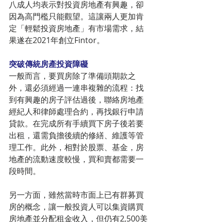
八成人均表示對投資房地產有興趣，卻
因為高門檻只能觀望。這讓兩人更加肯
定「輕鬆投資房地產」有市場需求，結
果遂在2021年創立Fintor。
突破傳統房產投資障礙
一般而言，要買房除了準備頭期款之
外，還必須經過一連串複雜的流程：找
到有興趣的房子評估過後，聯絡房地產
經紀人和律師處理合約，再找銀行申請
貸款。在完成所有手續買下房子後若要
出租，還需負擔後續的修繕、維護等管
理工作。此外，相對於股票、基金，房
地產的流動速度較慢，買和賣都需要一
段時間。
另一方面，雖然當時市面上已有群募買
房的概念，讓一般投資人可以集資購買
房地產並分配租金收入，但仍有2,500美