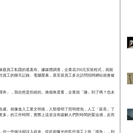
偷窺員工私隱的遮羞布。據媒體調查，企業花350元安裝程式，就能
控員工的聊天記錄、電腦螢幕，甚至當員工多次訪問招聘網站就會被
裸奔」，我自然是拒絕的。換個角度看，企業就「賺」到了嗎？也未
焦慮。就像進入工業文明後，人類發明了照明燈泡，人工「延長」了
更多」的工作時間，實際上這並沒有緩解人們對時間的緊迫感，反而
。
，但一些做法卻誤入歧途。從此前曝光的監控員工上班「摸魚」，到