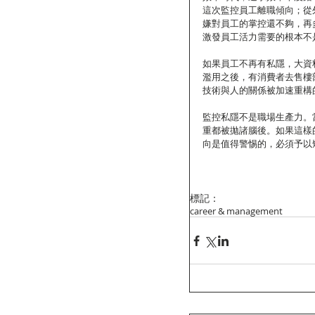
這次監控員工離職傾向；從
嫌對員工的掌控還不夠，再
激發員工活力需要的根本不
如果員工不再有私隱，大資
濫用之後，有消費者去售樓
技術與人的關係被加速重構
監控私隱不是職場生產力。
重都被拋諸腦後。如果這樣
向是值得警惕的，必須予以
標記：
career & management