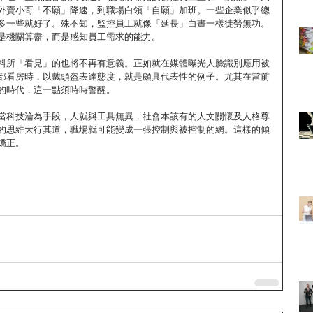
外賣小哥「不願」降速，到職場白領「自願」加班。一些企業似乎總
多一些就好了。殊不知，監控員工就像「延長」白晝一樣徒勞無功。
是機關算盡，而是感知員工需求的能力。
料所「看見」的也將不再有意義。正如就在媒體曝光人臉識別應用被
部看房時，以戴頭盔表達態度，就是頗具代表性的例子。尤其在當前
的時代，這一點須時時警醒。
當科技淪為手段，人就與工具無異，社會本該有的人文關懷及人格尊
的思維大行其道，職場就可能變成一張控制與被控制的網。這樣的傾
矯正。