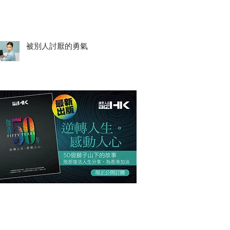
被別人討厭的勇氣