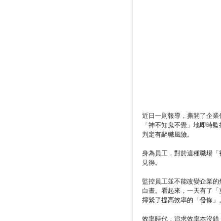
近日一則報導，撕開了企業
「神不知鬼不覺」地即時監
判定有辭職風險。
身為員工，對於這種職場「
見得。
監控員工並不能改變企業的
白晝。看起來，一天有了「
擰緊了提高效率的「發條」
效率時代，追求效率本沒錯