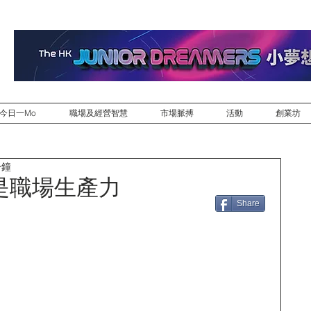
今日一Mo
職場及經營智慧
市場脈搏
活動
創業坊
分鐘
是職場生產力
Share