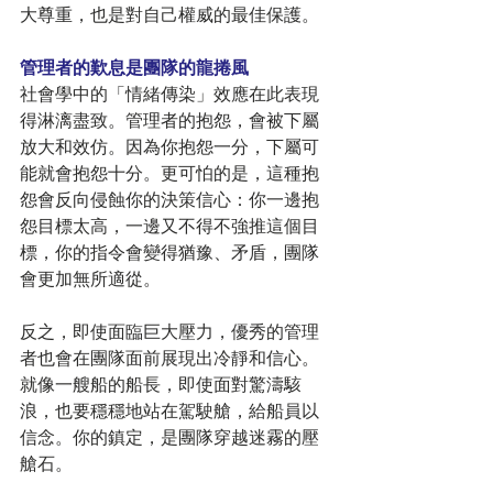
大尊重，也是對自己權威的最佳保護。
管理者的歎息是團隊的龍捲風
社會學中的「情緒傳染」效應在此表現
得淋漓盡致。管理者的抱怨，會被下屬
放大和效仿。因為你抱怨一分，下屬可
能就會抱怨十分。更可怕的是，這種抱
怨會反向侵蝕你的決策信心：你一邊抱
怨目標太高，一邊又不得不強推這個目
標，你的指令會變得猶豫、矛盾，團隊
會更加無所適從。
反之，即使面臨巨大壓力，優秀的管理
者也會在團隊面前展現出冷靜和信心。
就像一艘船的船長，即使面對驚濤駭
浪，也要穩穩地站在駕駛艙，給船員以
信念。你的鎮定，是團隊穿越迷霧的壓
艙石。