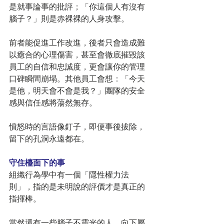
是就事論事的批評；「你這個人有沒有
腦子？」則是赤裸裸的人身攻擊。
前者能促進工作改進，後者只會造成難
以癒合的心理傷害，甚至會徹底摧毀該
員工的自信和忠誠度，更會讓你的管理
口碑瞬間崩塌。其他員工會想：「今天
是他，明天會不會是我？」團隊的安全
感與信任感將蕩然無存。
憤怒時的言語像釘子，即便事後拔除，
留下的孔洞永遠都在。
守住檯面下的事
組織行為學中有一個「隱性權力法
則」，指的是未明說的評價才是真正的
指揮棒。
當然還有一些腦子不靈光的人，向下屬