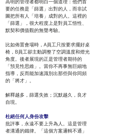
高明的管理者都明白一個道理：他們首
要的任務是「篩選」出對的人，而非試
圖把所有人「培養」成對的人。這裡的
「篩選」，很大程度上是對員工悟性、
默契和價值觀的無聲考驗。
比如佈置會場時，A員工只按要求擺好桌
椅，B員工卻主動調整了空調溫度和燈光
角度。後者展現的正是管理者期待的
「預見性思維」。當你不再事無巨細地
指導，反而能加速識別出那些與你同頻
的「將才」。
解釋越多，篩選失效；沉默越久，良才
自現。
杜絕任何人身份攻擊
批評事，永遠不要上升為人。這是管理
者溝通的鐵律。「這個方案邏輯不通」