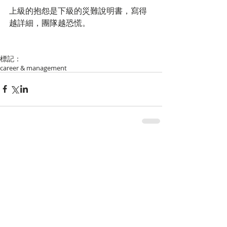
上級的抱怨是下級的災難說明書，寫得
越詳細，團隊越恐慌。
標記：
career & management
留言
撰寫留言......