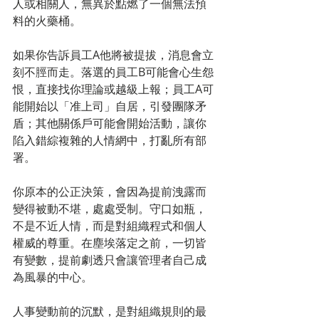
人或相關人，無異於點燃了一個無法預
料的火藥桶。
如果你告訴員工A他將被提拔，消息會立
刻不脛而走。落選的員工B可能會心生怨
恨，直接找你理論或越級上報；員工A可
能開始以「准上司」自居，引發團隊矛
盾；其他關係戶可能會開始活動，讓你
陷入錯綜複雜的人情網中，打亂所有部
署。
你原本的公正決策，會因為提前洩露而
變得被動不堪，處處受制。守口如瓶，
不是不近人情，而是對組織程式和個人
權威的尊重。在塵埃落定之前，一切皆
有變數，提前劇透只會讓管理者自己成
為風暴的中心。
人事變動前的沉默，是對組織規則的最