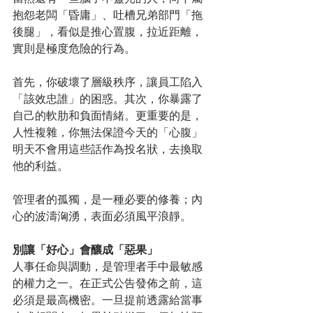
抱怨老闆「昏庸」、吐槽兄弟部門「拖
後腿」，看似是推心置腹，拉近距離，
實則是極度危險的行為。
首先，你破壞了層級秩序，讓員工陷入
「該效忠誰」的困惑。其次，你暴露了
自己的軟肋和負面情緒。更重要的是，
人性複雜，你無法保證今天的「心腹」
明天不會用這些話作為投名狀，去換取
他的利益。
管理者的孤獨，是一種必要的修養；內
心的波濤洶湧，表面必須風平浪靜。
別讓「好心」會釀成「惡果」
人事任命與調動，是管理者手中最敏感
的權力之一。在正式公告發佈之前，這
必須是最高機密。一旦提前透露給當事