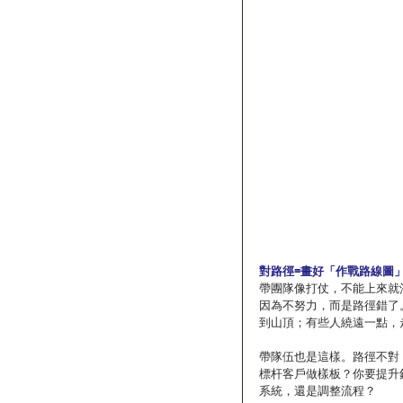
對路徑=畫好「作戰路線圖
帶團隊像打仗，不能上來就
因為不努力，而是路徑錯了
到山頂；有些人繞遠一點，
帶隊伍也是這樣。路徑不對
標杆客戶做樣板？你要提升
系統，還是調整流程？