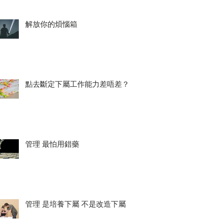
解放你的煩惱箱
點去斷定下屬工作能力差唔差？
管理 最怕用錯藥
管理 是培養下屬 不是改造下屬