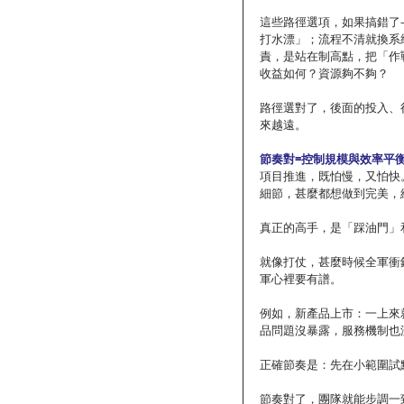
這些路徑選項，如果搞錯了
打水漂」；流程不清就換系
責，是站在制高點，把「作
收益如何？資源夠不夠？
路徑選對了，後面的投入、
來越遠。
節奏對=控制規模與效率平
項目推進，既怕慢，又怕快
細節，甚麼都想做到完美，
真正的高手，是「踩油門」
就像打仗，甚麼時候全軍衝
軍心裡要有譜。
例如，新產品上市：一上來
品問題沒暴露，服務機制也
正確節奏是：先在小範圍試
節奏對了，團隊就能步調一