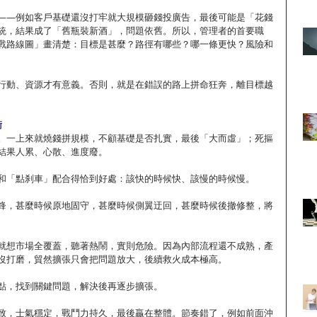
——例如客戶基礎還沒打牢就大規模砸錢投廣告，最後可能是「花錢
統，結果成了「舊瓶裝新酒」，問題依舊。所以，管理者的首要職
戰路線圖」畫清楚：目標是甚麼？路徑有哪些？哪一條更快？風險和
行動、資源才有意義。否則，就是在錯誤的路上拼命狂奔，離目標越
衡
。一上來就燒錢拼規模，不顧基礎是否扎實，最後「大而虛」；死摳
結果人累、心散、進度廢。
和「點刹車」配合得恰到好處：該快的時候快、該慢的時候慢。
鋒，甚麼時候原地固守，甚麼時候側翼迂回，甚麼時候後撤修整，將
就想市場全覆蓋，聽著熱鬧，實則危險。因為內部流程還不成熟，產
沒打磨，貿然擴張只會把問題放大，後續救火成本極高。
點，找到關鍵問題，解決後再逐步擴張。
致，士氣穩定，戰鬥力持久，最後贏在整體。節奏錯了，例如前面沖