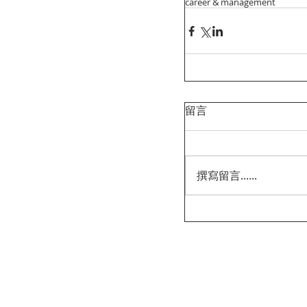
career & management
留言
撰寫留言......