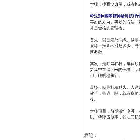
太猛，後面沒力氣，或者拖
幹法對=團隊精神發用槓桿
再好的方向、再妙的方法，
才是合格的管理者。
首先，就是定死底線。做事
底線：預算不能超多少，時
隊必散。
其次，是盯緊杠杆，每個項
力集中在這20%的任務上
用，聰明地執行。
最後，就是持續點火。人是
碑「：每過一關，就有慶功
後。
太多項目，前期激情澎湃，
以，帶隊伍做事，幹法同樣
標記：