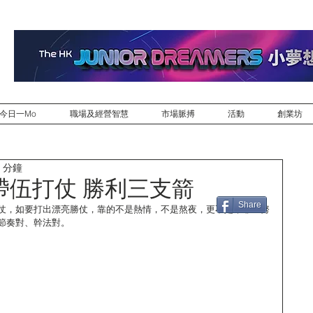
今日一Mo
職場及經營智慧
市場脈搏
活動
創業坊
 分鐘
帶伍打仗 勝利三支箭
Share
仗，如要打出漂亮勝仗，靠的不是熱情，不是熬夜，更不是單靠「努
節奏對、幹法對。