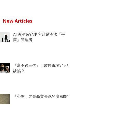
New Articles
AI 沒消滅管理 它只是淘汰「平
庸」管理者
「富不過三代」：敗於市場定人格
缺陷？
「心態」才是商業長跑的底層能力