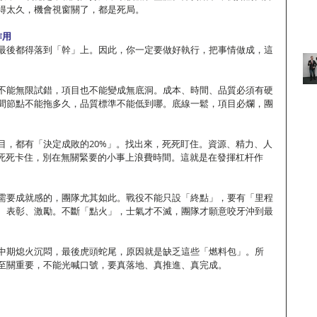
得太久，機會視窗關了，都是死局。
作用
最後都得落到「幹」上。因此，你一定要做好執行，把事情做成，這
不能無限試錯，項目也不能變成無底洞。成本、時間、品質必須有硬
間節點不能拖多久，品質標準不能低到哪。底線一鬆，項目必爛，團
目，都有「決定成敗的20%」。找出來，死死盯住。資源、精力、人
，死死卡住，別在無關緊要的小事上浪費時間。這就是在發揮杠杆作
需要成就感的，團隊尤其如此。戰役不能只設「終點」，要有「里程
、表彰、激勵。不斷「點火」，士氣才不滅，團隊才願意咬牙沖到最
中期熄火沉悶，最後虎頭蛇尾，原因就是缺乏這些「燃料包」。所
至關重要，不能光喊口號，要真落地、真推進、真完成。