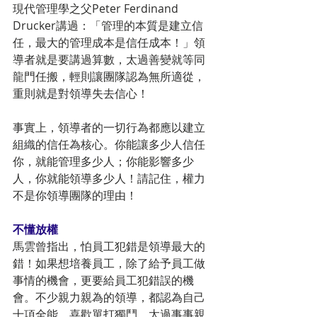
現代管理學之父Peter Ferdinand 
Drucker講過：「管理的本質是建立信
任，最大的管理成本是信任成本！」領
導者就是要講過算數，太過善變就等同
龍門任搬，輕則讓團隊認為無所適從，
重則就是對領導失去信心！
事實上，領導者的一切行為都應以建立
組織的信任為核心。你能讓多少人信任
你，就能管理多少人；你能影響多少
人，你就能領導多少人！請記住，權力
不是你領導團隊的理由！
不懂放權
馬雲曾指出，怕員工犯錯是領導最大的
錯！如果想培養員工，除了給予員工做
事情的機會，更要給員工犯錯誤的機
會。不少親力親為的領導，都認為自己
十項全能，喜歡單打獨鬥，太過事事親