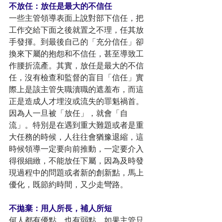
不放任：放任是最大的不信任
一些主管領導表面上說對部下信任，把
工作交給下面之後就置之不理，任其放
手發揮。到最後自己的「充分信任」卻
換來下屬的抱怨和不信任，甚至導致工
作腰折流產。其實，放任是最大的不信
任，沒有檢查和監督的盲目「信任」實
際上是該主管失職瀆職的遮羞布，而這
正是造成人才埋沒或流失的罪魁禍首。
因為人一旦被「放任」，就會「自
流」。特別是在遇到重大難題或者是重
大任務的時候，人往往會猶豫退縮，這
時候領導一定要向前推動，一定要介入
得很細緻，不能放任下屬，因為及時發
現過程中的問題或者新的創新點，馬上
優化，既節約時間，又少走彎路。
不拋棄：用人所長，補人所短
何人都有優點，也有弱點，如果主管只