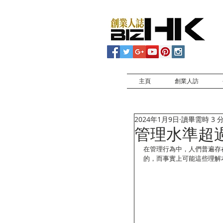
主頁
創業人訪
2024年1月9日
讀畢需時 3 
管理水準超
在管理行為中，人們普遍存
的，而事實上可能這些理解