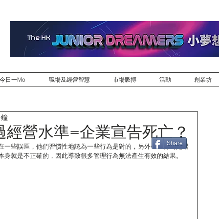
今日一Mo
職場及經營智慧
市場脈搏
活動
創業坊
分鐘
過經營水準=企業宣告死亡？
Share
在一些誤區，他們習慣性地認為一些行為是對的，另外一些行為是錯
本身就是不正確的，因此導致很多管理行為無法產生有效的結果。