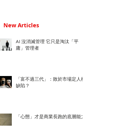
New Articles
AI 沒消滅管理 它只是淘汰「平
庸」管理者
「富不過三代」：敗於市場定人格
缺陷？
「心態」才是商業長跑的底層能力