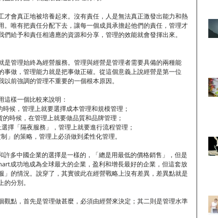
工才會真正地被培養起來。沒有責任，人是無法真正激發出能力和熱
用。唯有把責任分配下去，讓每一個成員承擔起他們的責任，管理才
我們給予和責任相適應的資源和分享，管理的效能就會發揮出來。
就是管理始終為經營服務。管理與經營是管理者需要具備的兩種能
的事做，管理能力就是把事做正確。從這個意義上說經營是第一位
我以前強調的管理不重要的一個根本原因。
用這樣一個比較來說明：
銷的時候，管理上就要選擇成本管理和規模管理；
分貨的時候，在管理上就要做品質和品牌管理；
經營上選擇「隔夜服務」，管理上就要進行流程管理；
直接定制」的策略，管理上必須做到柔性化管理。
戰略和許多中國企業的選擇是一樣的，「總是用最低的價格銷售」，但是
mart成功地成為全球最大的企業，盈利和增長最好的企業，但這套放
服」的情況。說穿了，其實彼此在經營戰略上沒有差異，差異點就是
上的分別。
個觀點，首先是管理做甚麼，必須由經營來決定；其二則是管理水準