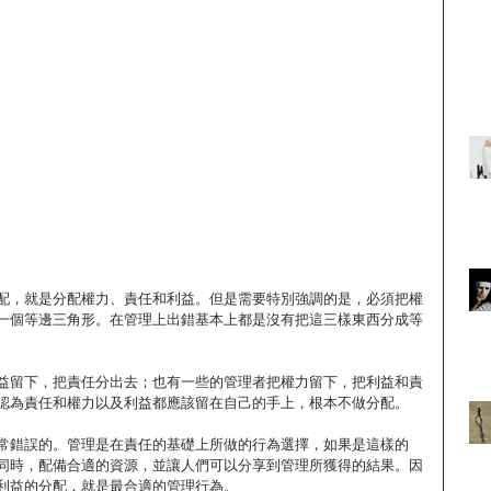
配，就是分配權力、責任和利益。但是需要特別強調的是，必須把權
一個等邊三角形。在管理上出錯基本上都是沒有把這三樣東西分成等
益留下，把責任分出去；也有一些的管理者把權力留下，把利益和責
認為責任和權力以及利益都應該留在自己的手上，根本不做分配。
常錯誤的。管理是在責任的基礎上所做的行為選擇，如果是這樣的
同時，配備合適的資源，並讓人們可以分享到管理所獲得的結果。因
利益的分配，就是最合適的管理行為。