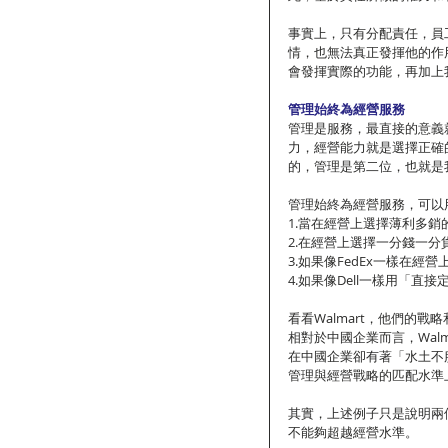
事實上，只有分配責任，員
情，也無法真正發揮他的作
會發揮實際的功能，再加上
管理始終為經營服務
管理是服務，最直接的意義
力，經營能力就是選擇正確
的，管理是第二位，也就是
管理始終為經營服務，可以
1.當在經營上選擇薄利多
2.在經營上選擇一分錢一
3.如果像FedEx一樣在
4.如果像Dell一樣用「
看看Walmart，他們的
相對於中國企業而言，Wal
在中國企業卻有著「水土不
管理與經營戰略的匹配水準
其實，上述例子只是說明兩
不能夠超越經營水準。