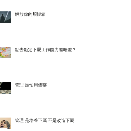
解放你的煩惱箱
點去斷定下屬工作能力差唔差？
管理 最怕用錯藥
管理 是培養下屬 不是改造下屬