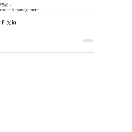
標記：
career & management
留言
撰寫留言......